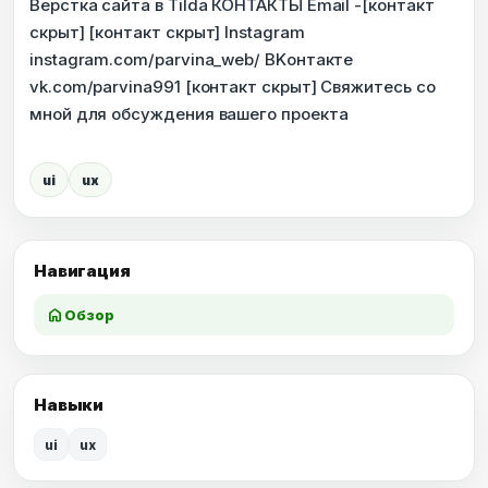
Верстка сайта в Tilda КОНТАКТЫ Email -[контакт
скрыт] [контакт скрыт] Instagram
instagram.com/parvina_web/ BKонтакте
vk.com/parvina991 [контакт скрыт] Свяжитесь со
мной для обсуждения вашего проекта
ui
ux
Навигация
home
Обзор
Навыки
ui
ux