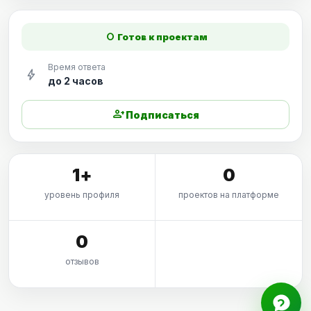
fiber_manual_record
Готов к проектам
Время ответа
bolt
до 2 часов
person_add
Подписаться
1+
0
уровень профиля
проектов на платформе
0
отзывов