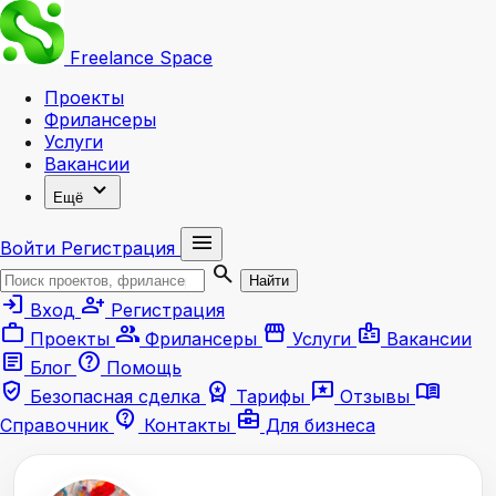
Freelance
Space
Проекты
Фрилансеры
Услуги
Вакансии
expand_more
Ещё
menu
Войти
Регистрация
search
Найти
login
person_add
Вход
Регистрация
work
group
storefront
badge
Проекты
Фрилансеры
Услуги
Вакансии
article
help
Блог
Помощь
verified_user
workspace_premium
reviews
menu_book
Безопасная сделка
Тарифы
Отзывы
contact_support
business_center
Справочник
Контакты
Для бизнеса