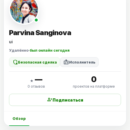
Parvina Sanginova
ui
Удалённо
·
был онлайн сегодня
shield_locked
badge
Безопасная сделка
Исполнитель
—
0
★
0 отзывов
проектов на платформе
person_add
Подписаться
Обзор