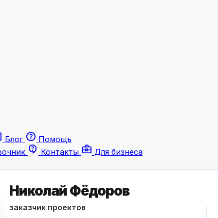
le
help
Блог
Помощь
contact_support
business_center
вочник
Контакты
Для бизнеса
Николай Фёдоров
заказчик проектов