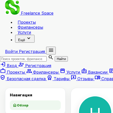
Freelance
Space
Проекты
Фрилансеры
Услуги
expand_more
Ещё
menu
Войти
Регистрация
search
Найти
login
person_add
Вход
Регистрация
work
group
storefront
badge
artic
Проекты
Фрилансеры
Услуги
Вакансии
verified_user
workspace_premium
reviews
menu_book
Безопасная сделка
Тарифы
Отзывы
Спра
Навигация
home
Обзор