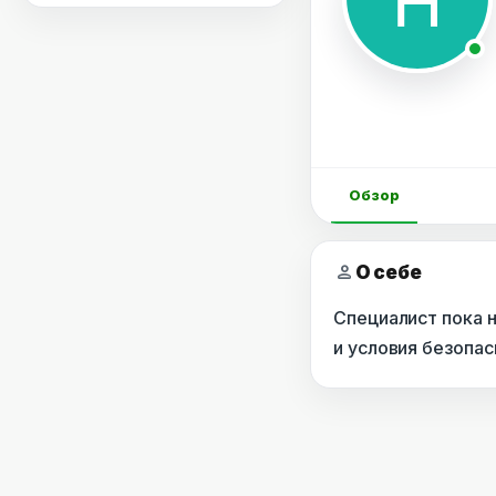
Обзор
person
О себе
Специалист пока 
и условия безопа