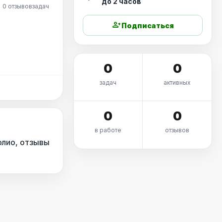
до 2 часов
0 отзывов
задач
person_add
Подписаться
0
0
задач
активных
0
0
в работе
отзывов
олио, отзывы