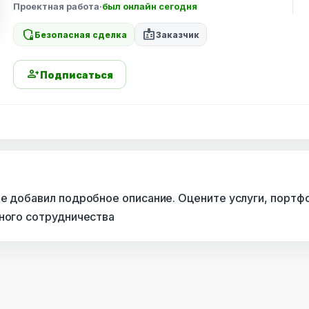
Проектная работа
·
был онлайн сегодня
shield_locked
badge
Безопасная сделка
Заказчик
person_add
Подписаться
не добавил подробное описание. Оцените услуги, портф
сного сотрудничества