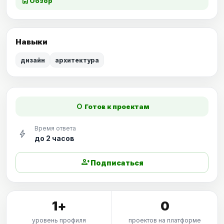
home
Обзор
Навыки
дизайн
архитектура
fiber_manual_record
Готов к проектам
Время ответа
bolt
до 2 часов
person_add
Подписаться
1+
0
уровень профиля
проектов на платформе