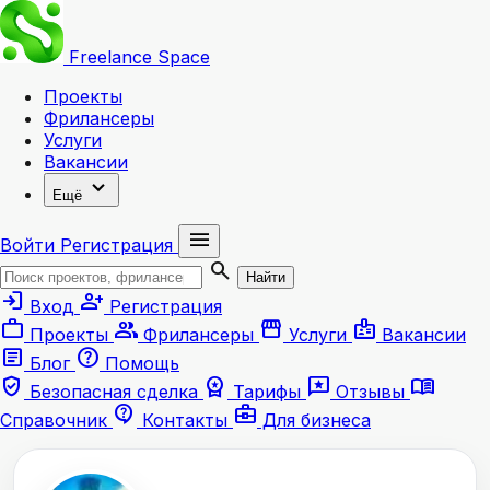
Freelance
Space
Проекты
Фрилансеры
Услуги
Вакансии
expand_more
Ещё
menu
Войти
Регистрация
search
Найти
login
person_add
Вход
Регистрация
work
group
storefront
badge
Проекты
Фрилансеры
Услуги
Вакансии
article
help
Блог
Помощь
verified_user
workspace_premium
reviews
menu_book
Безопасная сделка
Тарифы
Отзывы
contact_support
business_center
Справочник
Контакты
Для бизнеса