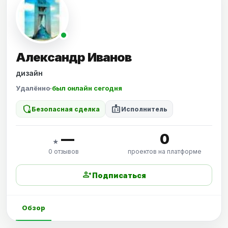
Александр Иванов
дизайн
Удалённо
·
был онлайн сегодня
shield_locked
badge
Безопасная сделка
Исполнитель
—
0
★
0 отзывов
проектов на платформе
person_add
Подписаться
Обзор