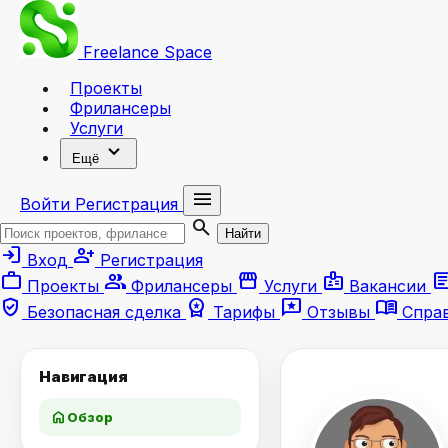
Freelance
Space
Проекты
Фрилансеры
Услуги
expand_more
Ещё
menu
Войти
Регистрация
search
Найти
login
person_add
Вход
Регистрация
work
group
storefront
badge
artic
Проекты
Фрилансеры
Услуги
Вакансии
verified_user
workspace_premium
reviews
menu_book
Безопасная сделка
Тарифы
Отзывы
Спра
Навигация
home
Обзор