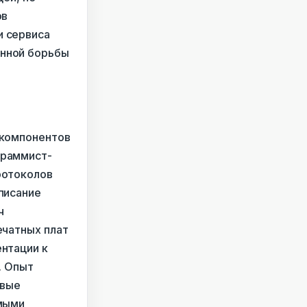
ов
и сервиса
онной борьбы
 компонентов
граммист-
ротоколов
писание
ч
ечатных плат
нтации к
. Опыт
овые
емыми