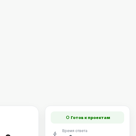
fiber_manual_record
Готов к проектам
Время ответа
bolt