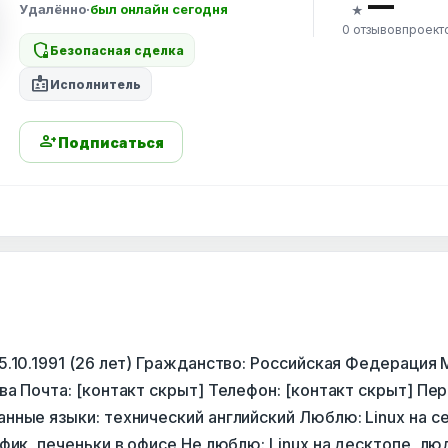
—
Удалённо
·
был онлайн сегодня
★
0 отзывов
проект
shield_locked
Безопасная сделка
badge
Исполнитель
person_add
Подписаться
.10.1991 (26 лет) Гражданство: Российская Федерация
а Почта: [контакт скрыт] Телефон: [контакт скрыт] Пер
нные языки: технический английский Люблю: Linux на с
фик, печеньки в офисе Не люблю: Linux на десктопе, лю