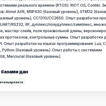
темами реального времени (RTOS): RIOT OS, Contiki. З
в: Atmel AVR, MSP430 (базовый уровень), STM32 (базов
базовый уровень), CC1310/CC2650. Опыт разработки пр
 UART/RS232, RF, дуплекс/полудуплекс/симплекс, множ
е, мастер-слейв, поля произвольной длины, версиониро
гих протоколов, контрольные суммы. Опыт разработки 
I. Опыт разработки на языках программирования: Lua, С 
, Python (базовый уровень). Опыт работы с системами
it, Merciurial (базовый уровень).
 базами дан
ительпроекта