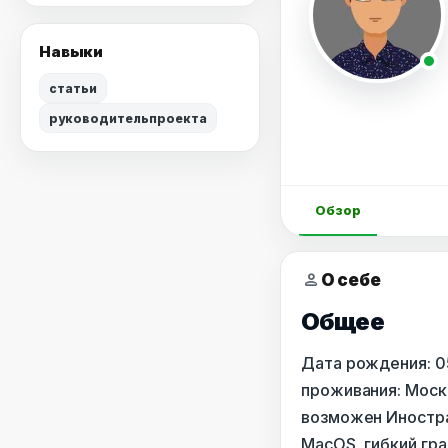
Навыки
статьи
руководительпроекта
Обзор
person
О себе
Общее
Дата рождения: 05
проживания: Москв
возможен Иностра
MacOS, гибкий гра