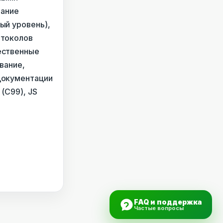
нание
ый уровень),
отоколов
ественные
вание,
документации
(С99), JS
FAQ и поддержка
Частые вопросы