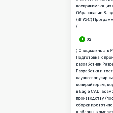
воспринимающих к
Образование Влад
(ВГУЭС) Программ
(
62
) Специальность 
Подготовка к про
разработчик Разр
Разработка и тес
научно-популярны
копирайтерам, ко
в Eagle CAD, воз
производству (про
сборки прототипов
шаблоны, компакт