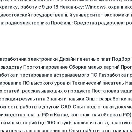
ритику, работу с 9 до 18 Ненавижу: Windows, охранник
ивостокский государственный университет экономики 
а: радиоэлектроника Профиль: Средства радиоэлектр
Разработчик электроники Дизайн печатных плат Подбор
изводству Прототипирование Сборка малых партий Про
аботка и тестирование встраиваемого ПО Разработка п
тирование ПО высокого уровня Технический писатель На
х статей, рассказываюших о продукте Постановка зада
ррекция результата Знания и навыки Опыт разработки п
можность работы в другом CAD. Опыт подготовки докуме
изводство плат в РФ и Китае, контрактная сборка в РФ)
 и малых серий (до 100 штук): паяльная паста, пластик
ная печка для оплавления пп. Опыт работы с встраива