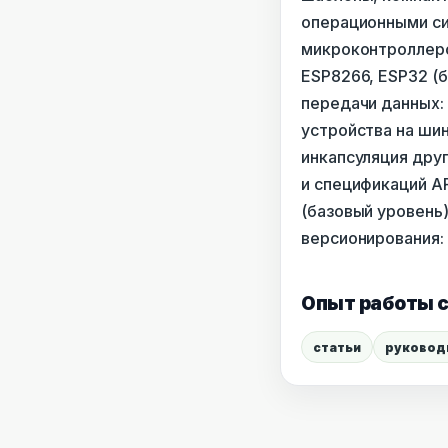
операционными сис
микроконтроллеро
ESP8266, ESP32 (
передачи данных:
устройства на шин
инкапсуляция дру
и спецификаций AP
(базовый уровень)
версионирования: G
Опыт работы с
статьи
руковод