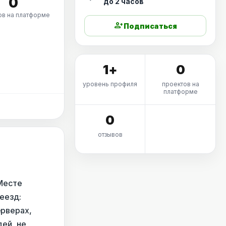
0
до 2 часов
ов на платформе
person_add
Подписаться
1+
0
уровень профиля
проектов на
платформе
0
отзывов
 Месте
еезд:
ерверах,
дей, не