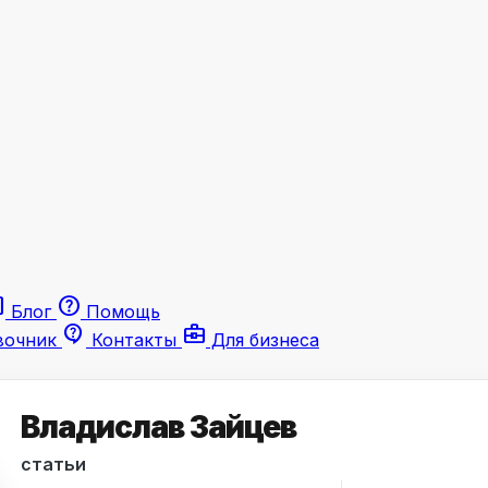
le
help
Блог
Помощь
contact_support
business_center
вочник
Контакты
Для бизнеса
Владислав Зайцев
статьи