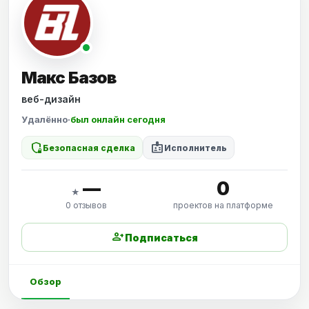
Макс Базов
веб-дизайн
Удалённо
·
был онлайн сегодня
shield_locked
badge
Безопасная сделка
Исполнитель
—
0
★
0 отзывов
проектов на платформе
person_add
Подписаться
Обзор