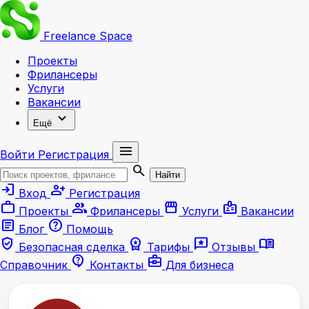
Freelance
Space
Проекты
Фрилансеры
Услуги
Вакансии
expand_more
Ещё
menu
Войти
Регистрация
search
Найти
login
person_add
Вход
Регистрация
work
group
storefront
badge
Проекты
Фрилансеры
Услуги
Вакансии
article
help
Блог
Помощь
verified_user
workspace_premium
reviews
menu_book
Безопасная сделка
Тарифы
Отзывы
contact_support
business_center
Справочник
Контакты
Для бизнеса