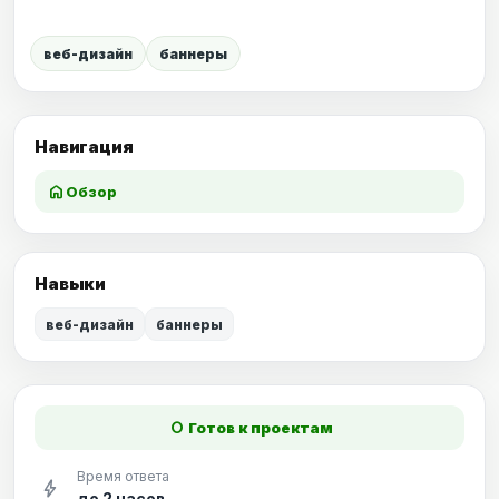
веб-дизайн
баннеры
Навигация
home
Обзор
Навыки
веб-дизайн
баннеры
fiber_manual_record
Готов к проектам
Время ответа
bolt
до 2 часов