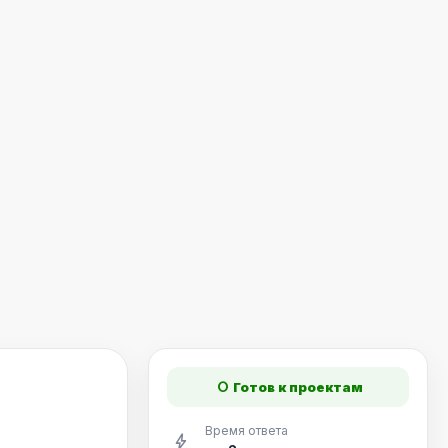
fiber_manual_record
Готов к проектам
Время ответа
bolt