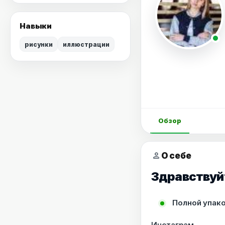
Навыки
рисунки
иллюстрации
Обзор
person
О себе
Здравствуйт
Полной упак