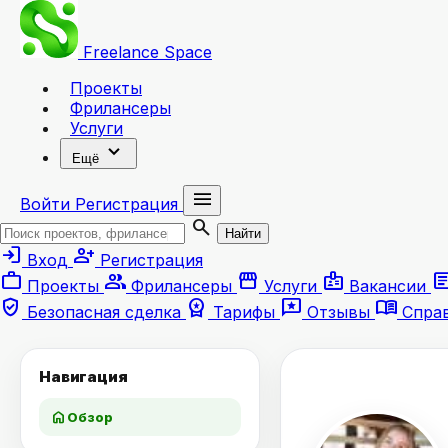
Freelance
Space
Проекты
Фрилансеры
Услуги
expand_more
Ещё
menu
Войти
Регистрация
search
Найти
login
person_add
Вход
Регистрация
work
group
storefront
badge
artic
Проекты
Фрилансеры
Услуги
Вакансии
verified_user
workspace_premium
reviews
menu_book
Безопасная сделка
Тарифы
Отзывы
Спра
Навигация
home
Обзор