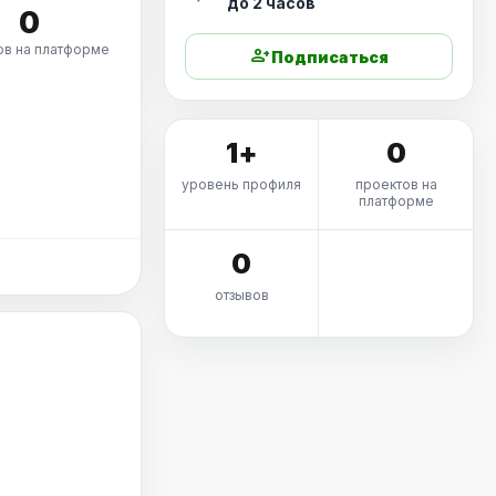
до 2 часов
0
ов на платформе
person_add
Подписаться
1+
0
уровень профиля
проектов на
платформе
0
отзывов