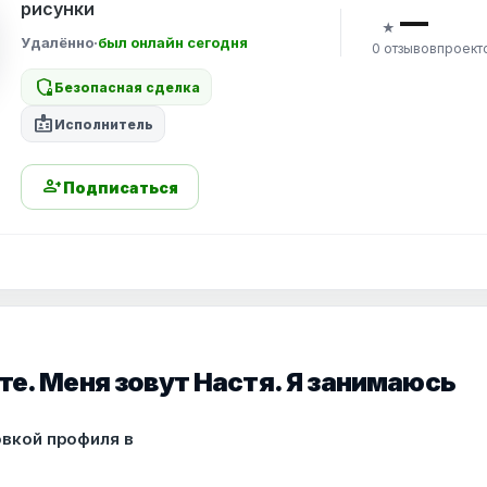
рисунки
—
★
Удалённо
·
был онлайн сегодня
0 отзывов
проект
shield_locked
Безопасная сделка
badge
Исполнитель
person_add
Подписаться
е. Меня зовут Настя. Я занимаюсь
овкой профиля в