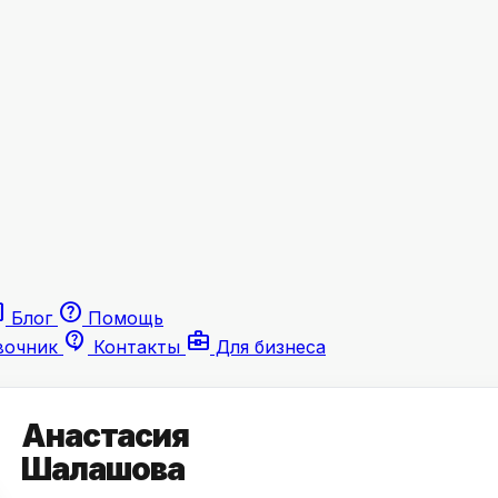
le
help
Блог
Помощь
contact_support
business_center
вочник
Контакты
Для бизнеса
Анастасия
Шалашова