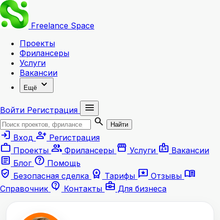
Freelance
Space
Проекты
Фрилансеры
Услуги
Вакансии
expand_more
Ещё
menu
Войти
Регистрация
search
Найти
login
person_add
Вход
Регистрация
work
group
storefront
badge
Проекты
Фрилансеры
Услуги
Вакансии
article
help
Блог
Помощь
verified_user
workspace_premium
reviews
menu_book
Безопасная сделка
Тарифы
Отзывы
contact_support
business_center
Справочник
Контакты
Для бизнеса