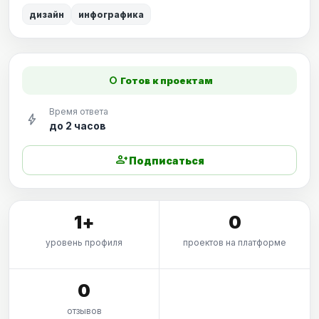
дизайн
инфографика
fiber_manual_record
Готов к проектам
Время ответа
bolt
до 2 часов
person_add
Подписаться
1+
0
уровень профиля
проектов на платформе
0
отзывов