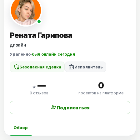
Рената Гарипова
дизайн
Удалённо
·
был онлайн сегодня
shield_locked
badge
Безопасная сделка
Исполнитель
—
0
★
0 отзывов
проектов на платформе
person_add
Подписаться
Обзор