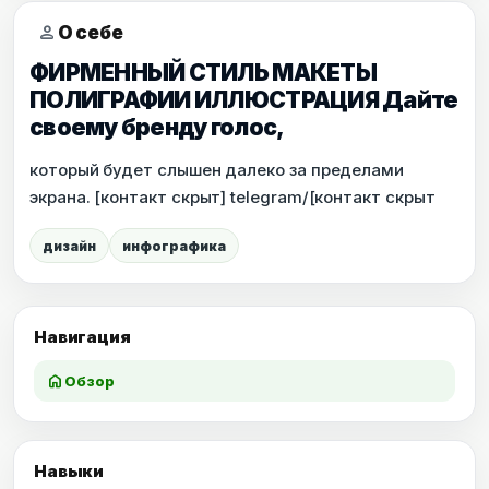
person
О себе
ФИРМЕННЫЙ СТИЛЬ МАКЕТЫ
ПОЛИГРАФИИ ИЛЛЮСТРАЦИЯ Дайте
своему бренду голос,
который будет слышен далеко за пределами
экрана. [контакт скрыт] telegram/[контакт скрыт
дизайн
инфографика
Навигация
home
Обзор
Навыки