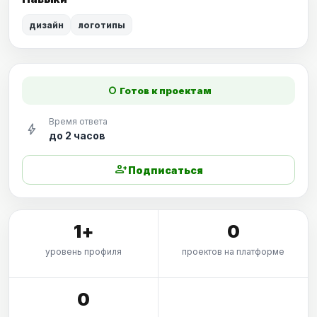
дизайн
логотипы
fiber_manual_record
Готов к проектам
Время ответа
bolt
до 2 часов
person_add
Подписаться
1+
0
уровень профиля
проектов на платформе
0