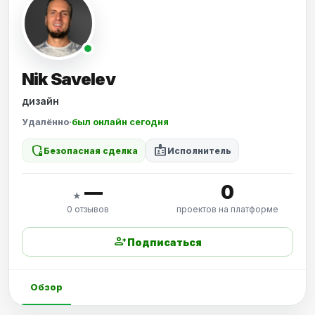
Nik Savelev
дизайн
Удалённо
·
был онлайн сегодня
shield_locked
badge
Безопасная сделка
Исполнитель
—
0
★
0 отзывов
проектов на платформе
person_add
Подписаться
Обзор