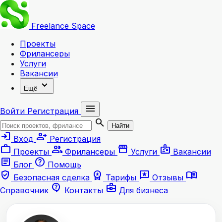
Freelance
Space
Проекты
Фрилансеры
Услуги
Вакансии
expand_more
Ещё
menu
Войти
Регистрация
search
Найти
login
person_add
Вход
Регистрация
work
group
storefront
badge
Проекты
Фрилансеры
Услуги
Вакансии
article
help
Блог
Помощь
verified_user
workspace_premium
reviews
menu_book
Безопасная сделка
Тарифы
Отзывы
contact_support
business_center
Справочник
Контакты
Для бизнеса