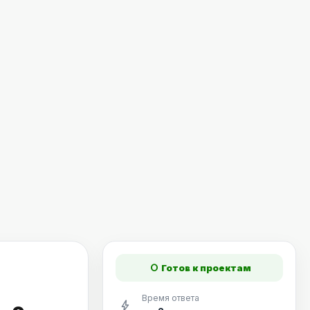
fiber_manual_record
Готов к проектам
Время ответа
bolt