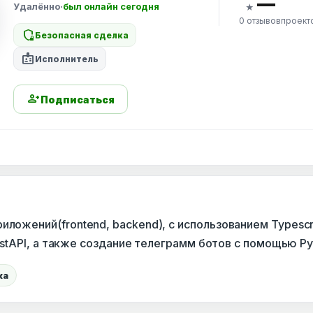
—
Удалённо
·
был онлайн сегодня
★
0 отзывов
проект
shield_locked
Безопасная сделка
badge
Исполнитель
person_add
Подписаться
иложений(frontend, backend), с использованием Typescri
 FastAPI, а также создание телеграмм ботов с помощью P
ка