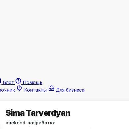
le
help
Блог
Помощь
contact_support
business_center
вочник
Контакты
Для бизнеса
Sima Tarverdyan
backend-разработка