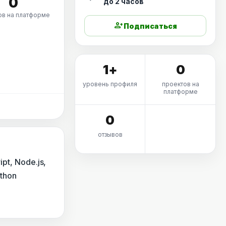
0
до 2 часов
ов на платформе
person_add
Подписаться
1+
0
уровень профиля
проектов на
платформе
0
отзывов
pt, Node.js,
ython