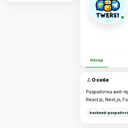
Обзор
person
О себе
Разработка веб-пр
React.js, Next,js,
backend-разработ