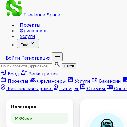
Freelance
Space
Проекты
Фрилансеры
Услуги
expand_more
Ещё
menu
Войти
Регистрация
search
Найти
login
person_add
Вход
Регистрация
work
group
storefront
badge
artic
Проекты
Фрилансеры
Услуги
Вакансии
verified_user
workspace_premium
reviews
menu_book
Безопасная сделка
Тарифы
Отзывы
Спра
Навигация
home
Обзор