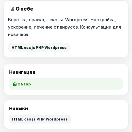
person
О себе
Верстка, правка, тексты. Wordpress. Настройка,
ускорение, лечение от вирусов. Консультации для
новичков
HTML css js PHP Wordpress
Навигация
home
Обзор
Навыки
HTML css js PHP Wordpress