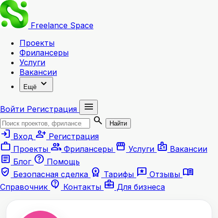
Freelance
Space
Проекты
Фрилансеры
Услуги
Вакансии
expand_more
Ещё
menu
Войти
Регистрация
search
Найти
login
person_add
Вход
Регистрация
work
group
storefront
badge
Проекты
Фрилансеры
Услуги
Вакансии
article
help
Блог
Помощь
verified_user
workspace_premium
reviews
menu_book
Безопасная сделка
Тарифы
Отзывы
contact_support
business_center
Справочник
Контакты
Для бизнеса