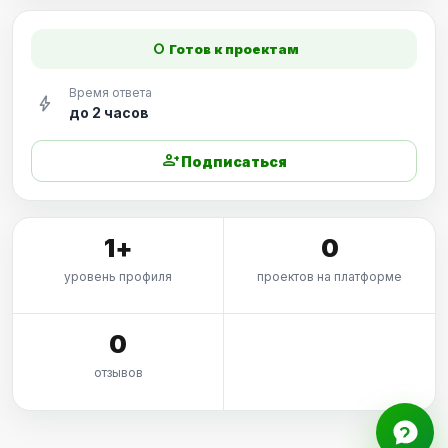
fiber_manual_record
Готов к проектам
Время ответа
bolt
до 2 часов
person_add
Подписаться
1+
0
уровень профиля
проектов на платформе
0
отзывов