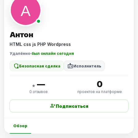
Антон
HTML css js PHP Wordpress
Удалённо
·
был онлайн сегодня
shield_locked
badge
Безопасная сделка
Исполнитель
—
0
★
0 отзывов
проектов на платформе
person_add
Подписаться
Обзор