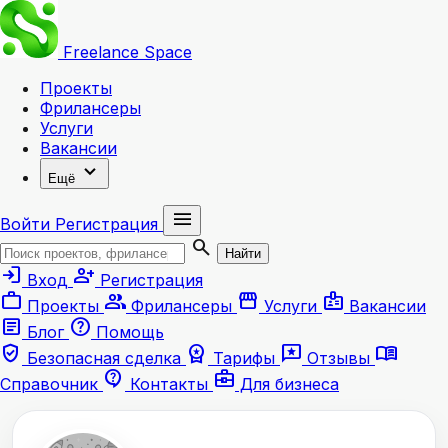
Freelance
Space
Проекты
Фрилансеры
Услуги
Вакансии
expand_more
Ещё
menu
Войти
Регистрация
search
Найти
login
person_add
Вход
Регистрация
work
group
storefront
badge
Проекты
Фрилансеры
Услуги
Вакансии
article
help
Блог
Помощь
verified_user
workspace_premium
reviews
menu_book
Безопасная сделка
Тарифы
Отзывы
contact_support
business_center
Справочник
Контакты
Для бизнеса