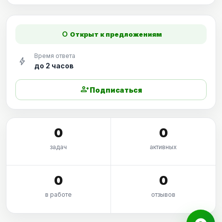
fiber_manual_record
Открыт к предложениям
Время ответа
bolt
до 2 часов
person_add
Подписаться
0
0
задач
активных
0
0
в работе
отзывов