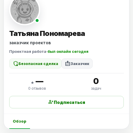
Татьяна Пономарева
заказчик проектов
Проектная работа
·
был онлайн сегодня
shield_locked
badge
Безопасная сделка
Заказчик
—
0
★
0 отзывов
задач
person_add
Подписаться
Обзор