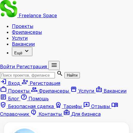
Freelance
Space
Проекты
Фрилансеры
Услуги
Вакансии
expand_more
Ещё
menu
Войти
Регистрация
search
Найти
login
person_add
Вход
Регистрация
work
group
storefront
badge
Проекты
Фрилансеры
Услуги
Вакансии
article
help
Блог
Помощь
verified_user
workspace_premium
reviews
menu_book
Безопасная сделка
Тарифы
Отзывы
contact_support
business_center
Справочник
Контакты
Для бизнеса