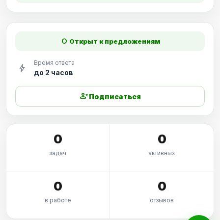
fiber_manual_record
Открыт к предложениям
Время ответа
bolt
до 2 часов
person_add
Подписаться
0
0
задач
активных
0
0
в работе
отзывов