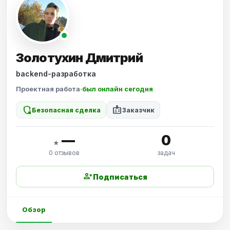
Золотухин Дмитрий
backend-разработка
Проектная работа
·
был онлайн сегодня
shield_locked
badge
Безопасная сделка
Заказчик
—
0
★
0 отзывов
задач
person_add
Подписаться
Обзор