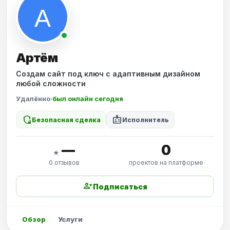
Артём
Создам сайт под ключ с адаптивным дизайном
любой сложности
Удалённо
·
был онлайн сегодня
shield_locked
badge
Безопасная сделка
Исполнитель
—
0
★
0 отзывов
проектов на платформе
person_add
Подписаться
Обзор
Услуги