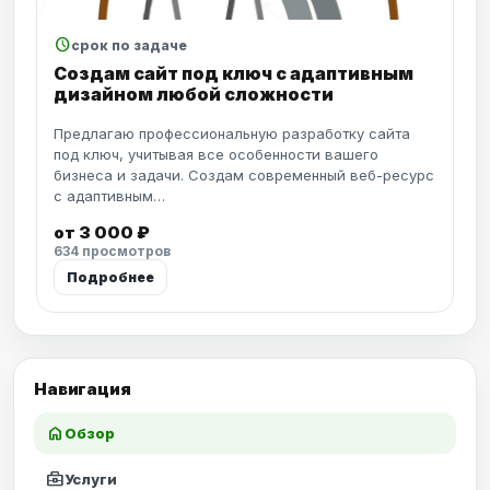
schedule
срок по задаче
Создам сайт под ключ с адаптивным
дизайном любой сложности
Предлагаю профессиональную разработку сайта
под ключ, учитывая все особенности вашего
бизнеса и задачи. Создам современный веб-ресурс
с адаптивным…
от 3 000 ₽
634 просмотров
Подробнее
Навигация
home
Обзор
business_center
Услуги