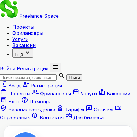
Freelance
Space
Проекты
Фрилансеры
Услуги
Вакансии
expand_more
Ещё
menu
Войти
Регистрация
search
Найти
login
person_add
Вход
Регистрация
work
group
storefront
badge
Проекты
Фрилансеры
Услуги
Вакансии
article
help
Блог
Помощь
verified_user
workspace_premium
reviews
menu_book
Безопасная сделка
Тарифы
Отзывы
contact_support
business_center
Справочник
Контакты
Для бизнеса