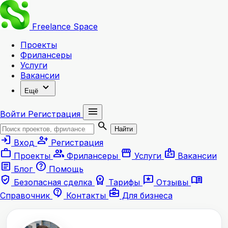
Freelance
Space
Проекты
Фрилансеры
Услуги
Вакансии
expand_more
Ещё
menu
Войти
Регистрация
search
Найти
login
person_add
Вход
Регистрация
work
group
storefront
badge
Проекты
Фрилансеры
Услуги
Вакансии
article
help
Блог
Помощь
verified_user
workspace_premium
reviews
menu_book
Безопасная сделка
Тарифы
Отзывы
contact_support
business_center
Справочник
Контакты
Для бизнеса