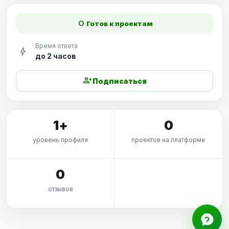
fiber_manual_record
Готов к проектам
Время ответа
bolt
до 2 часов
person_add
Подписаться
1+
0
уровень профиля
проектов на платформе
0
отзывов