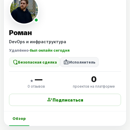
Роман
DevOps и инфраструктура
Удалённо
·
был онлайн сегодня
shield_locked
badge
Безопасная сделка
Исполнитель
—
0
★
0 отзывов
проектов на платформе
person_add
Подписаться
Обзор