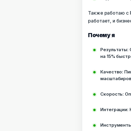
Также работаю с P
работает, и бизне
Почему я
Результаты: 
на 15% быстр
Качество: Пи
масштабиров
Скорость: О
Интеграции: 
Инструменты: