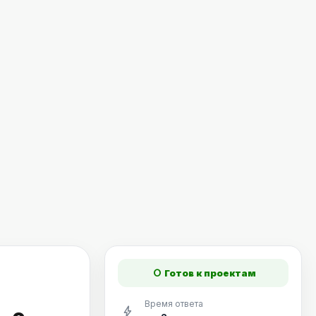
fiber_manual_record
Готов к проектам
Время ответа
bolt