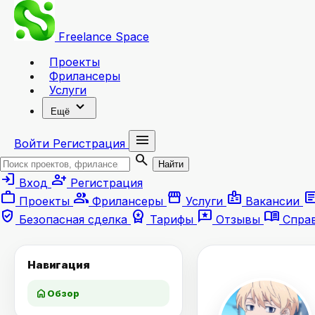
Freelance
Space
Проекты
Фрилансеры
Услуги
expand_more
Ещё
menu
Войти
Регистрация
search
Найти
login
person_add
Вход
Регистрация
work
group
storefront
badge
artic
Проекты
Фрилансеры
Услуги
Вакансии
verified_user
workspace_premium
reviews
menu_book
Безопасная сделка
Тарифы
Отзывы
Спра
Навигация
home
Обзор