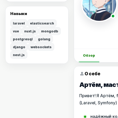
Навыки
laravel
elasticsearch
vue
nuxt.js
mongodb
postgresql
golang
django
websockets
nest.js
Обзор
person
О себе
Артём, маст
Привет! Я Артём, 
(Laravel, Symfony)
надёжный код