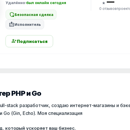
—
Удалённо
·
был онлайн сегодня
★
0 отзывов
проект
shield_locked
Безопасная сделка
badge
Исполнитель
person_add
Подписаться
ер PHP и Go
full-stack разработчик, создаю интернет-магазины и бэк
 и Go (Gin, Echo). Моя специализация
, который ускоряет ваш бизнес.