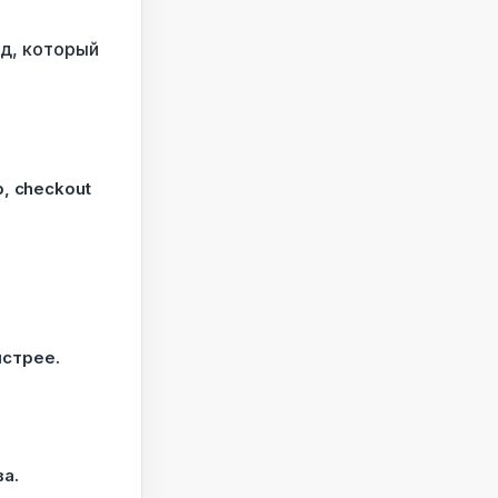
од, который
, checkout
ыстрее.
а.