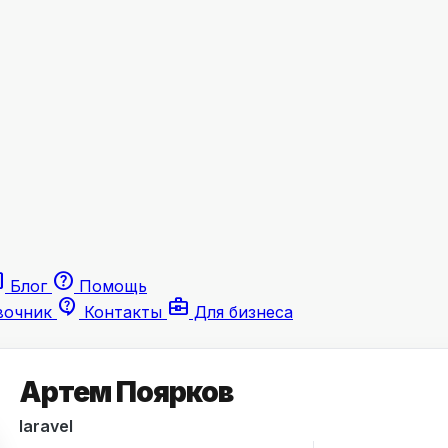
le
help
Блог
Помощь
contact_support
business_center
вочник
Контакты
Для бизнеса
Артем Поярков
laravel