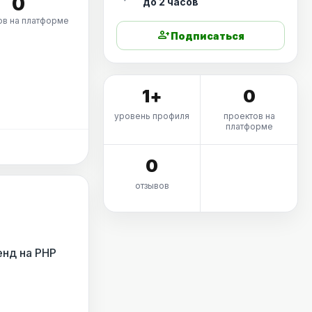
0
до 2 часов
ов на платформе
person_add
Подписаться
1+
0
уровень профиля
проектов на
платформе
0
отзывов
енд на PHP