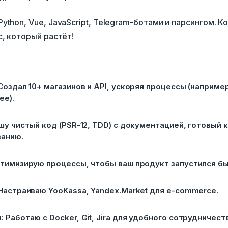
ython, Vue, JavaScript, Telegram-ботами и парсингом. К
с, который растёт!
Создал 10+ магазинов и API, ускоряя процессы (например
ее).
шу чистый код (PSR-12, TDD) с документацией, готовый к
анию.
птимизирую процессы, чтобы ваш продукт запустился б
Настраиваю YooKassa, Yandex.Market для e-commerce.
 Работаю с Docker, Git, Jira для удобного сотрудничеств