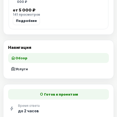
000 ₽
от 5 000 ₽
141 просмотров
Подробнее
Навигация
home
Обзор
business_center
Услуги
fiber_manual_record
Готов к проектам
Время ответа
bolt
до 2 часов