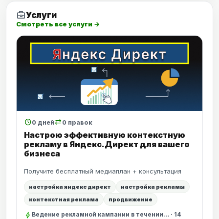
business_center
Услуги
Смотреть все услуги →
schedule
sync_alt
0 дней
0 правок
Настрою эффективную контекстную
рекламу в Яндекс.Директ для вашего
бизнеса
Получите бесплатный медиаплан + консультация
настройка яндекс директ
настройка рекламы
контекстная реклама
продвижение
bolt
Ведение рекламной кампании в течении… · 14