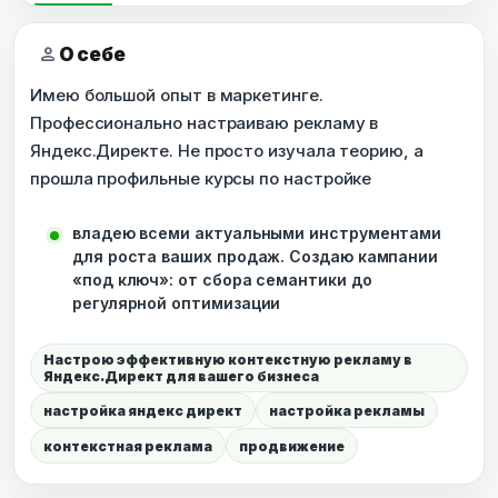
person
О себе
Имею большой опыт в маркетинге.
Профессионально настраиваю рекламу в
Яндекс.Директе. Не просто изучала теорию, а
прошла профильные курсы по настройке
владею всеми актуальными инструментами
для роста ваших продаж. Создаю кампании
«под ключ»: от сбора семантики до
регулярной оптимизации
Настрою эффективную контекстную рекламу в
Яндекс.Директ для вашего бизнеса
настройка яндекс директ
настройка рекламы
контекстная реклама
продвижение