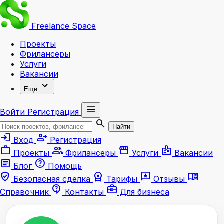
Freelance
Space
Проекты
Фрилансеры
Услуги
Вакансии
expand_more
Ещё
menu
Войти
Регистрация
search
Найти
login
person_add
Вход
Регистрация
work
group
storefront
badge
Проекты
Фрилансеры
Услуги
Вакансии
article
help
Блог
Помощь
verified_user
workspace_premium
reviews
menu_book
Безопасная сделка
Тарифы
Отзывы
contact_support
business_center
Справочник
Контакты
Для бизнеса