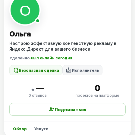
Ольга
Настрою эффективную контекстную рекламу в
Яндекс.Директ для вашего бизнеса
Удалённо
·
был онлайн сегодня
shield_locked
badge
Безопасная сделка
Исполнитель
—
0
★
0 отзывов
проектов на платформе
person_add
Подписаться
Обзор
Услуги