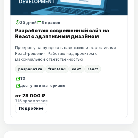
schedule
sync_alt
30 дней
5 правок
Разработаю современный сайт на
React с адаптивным дизайном
Превращу вашу идею в надежные и эффективные
React-решения. Работаю над проектом с
максимальной ответственностью
разработка
frontend
сайт
react
fact_check
ТЗ
fact_check
доступы и материалы
от 28 000 ₽
715 просмотров
Подробнее