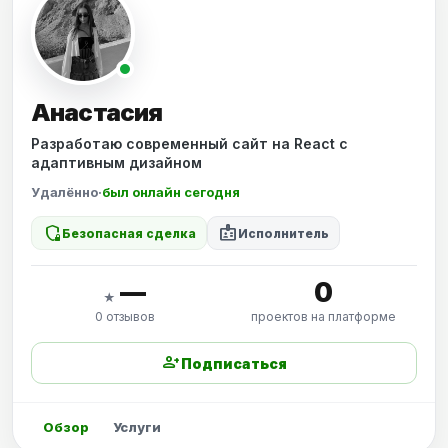
Анастасия
Разработаю современный сайт на React с
адаптивным дизайном
Удалённо
·
был онлайн сегодня
shield_locked
badge
Безопасная сделка
Исполнитель
—
0
★
0 отзывов
проектов на платформе
person_add
Подписаться
Обзор
Услуги