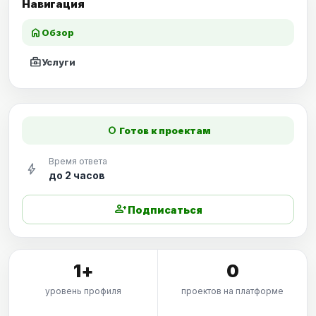
Навигация
home
Обзор
business_center
Услуги
fiber_manual_record
Готов к проектам
Время ответа
bolt
до 2 часов
person_add
Подписаться
1+
0
уровень профиля
проектов на платформе