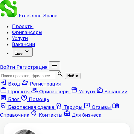
Freelance
Space
Проекты
Фрилансеры
Услуги
Вакансии
expand_more
Ещё
menu
Войти
Регистрация
search
Найти
login
person_add
Вход
Регистрация
work
group
storefront
badge
Проекты
Фрилансеры
Услуги
Вакансии
article
help
Блог
Помощь
verified_user
workspace_premium
reviews
menu_book
Безопасная сделка
Тарифы
Отзывы
contact_support
business_center
Справочник
Контакты
Для бизнеса