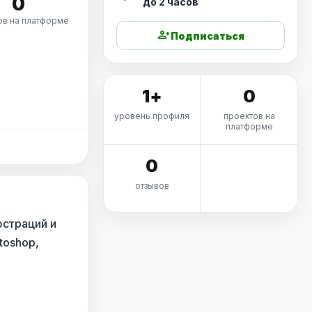
0
до 2 часов
ов на платформе
person_add
Подписаться
1+
0
уровень профиля
проектов на
платформе
0
отзывов
юстраций и
toshop,