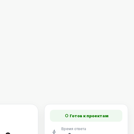
fiber_manual_record
Готов к проектам
Время ответа
bolt