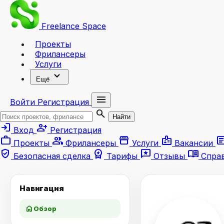
Freelance
Space
Проекты
Фрилансеры
Услуги
expand_more
Ещё
menu
Войти
Регистрация
search
Найти
login
person_add
Вход
Регистрация
work
group
storefront
badge
artic
Проекты
Фрилансеры
Услуги
Вакансии
verified_user
workspace_premium
reviews
menu_book
Безопасная сделка
Тарифы
Отзывы
Спра
Навигация
home
Обзор