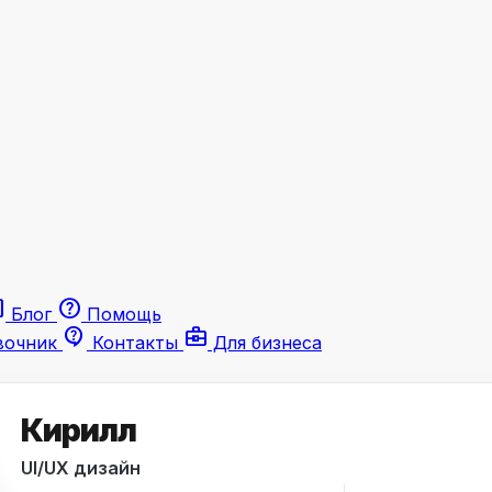
le
help
Блог
Помощь
contact_support
business_center
вочник
Контакты
Для бизнеса
Кирилл
UI/UX дизайн