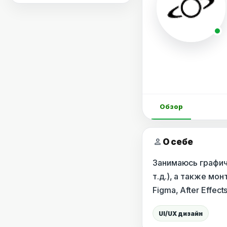
Обзор
person
О себе
Занимаюсь графич
т.д.), а также мо
Figma, After Effect
UI/UX дизайн