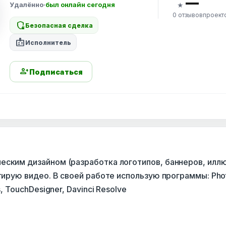
—
Удалённо
·
был онлайн сегодня
★
0 отзывов
проект
shield_locked
Безопасная сделка
badge
Исполнитель
person_add
Подписаться
еским дизайном (разработка логотипов, баннеров, илл
нтирую видео. В своей работе использую программы: Pho
s, TouchDesigner, Davinci Resolve