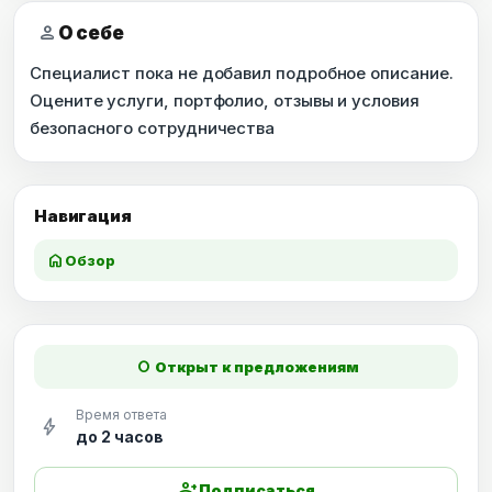
person
О себе
Специалист пока не добавил подробное описание.
Оцените услуги, портфолио, отзывы и условия
безопасного сотрудничества
Навигация
home
Обзор
fiber_manual_record
Открыт к предложениям
Время ответа
bolt
до 2 часов
person_add
Подписаться