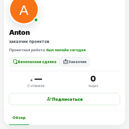
Anton
заказчик проектов
Проектная работа
·
был онлайн сегодня
shield_locked
badge
Безопасная сделка
Заказчик
—
0
★
0 отзывов
задач
person_add
Подписаться
Обзор