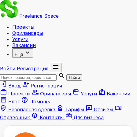
Freelance
Space
Проекты
Фрилансеры
Услуги
Вакансии
expand_more
Ещё
menu
Войти
Регистрация
search
Найти
login
person_add
Вход
Регистрация
work
group
storefront
badge
Проекты
Фрилансеры
Услуги
Вакансии
article
help
Блог
Помощь
verified_user
workspace_premium
reviews
menu_book
Безопасная сделка
Тарифы
Отзывы
contact_support
business_center
Справочник
Контакты
Для бизнеса