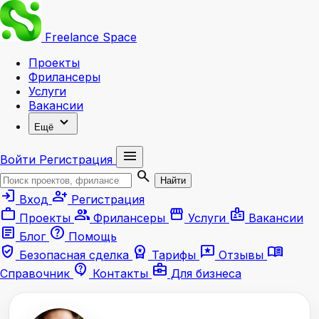
Freelance
Space
Проекты
Фрилансеры
Услуги
Вакансии
expand_more
Ещё
menu
Войти
Регистрация
search
Найти
login
person_add
Вход
Регистрация
work
group
storefront
badge
Проекты
Фрилансеры
Услуги
Вакансии
article
help
Блог
Помощь
verified_user
workspace_premium
reviews
menu_book
Безопасная сделка
Тарифы
Отзывы
contact_support
business_center
Справочник
Контакты
Для бизнеса