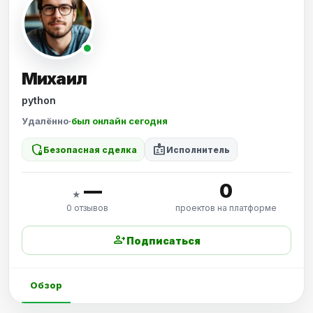
Михаил
python
Удалённо
·
был онлайн сегодня
shield_locked
badge
Безопасная сделка
Исполнитель
—
0
★
0 отзывов
проектов на платформе
person_add
Подписаться
Обзор