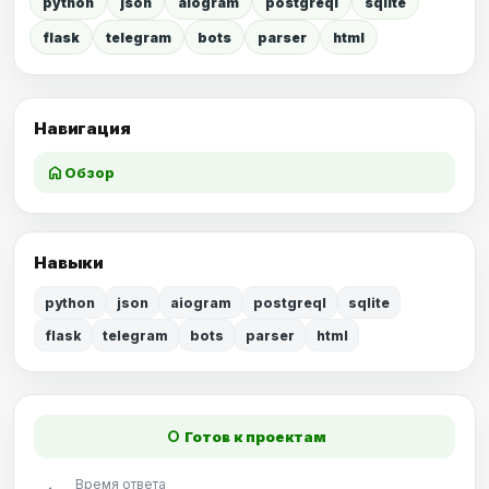
python
json
aiogram
postgreql
sqlite
flask
telegram
bots
parser
html
Навигация
home
Обзор
Навыки
python
json
aiogram
postgreql
sqlite
flask
telegram
bots
parser
html
fiber_manual_record
Готов к проектам
Время ответа