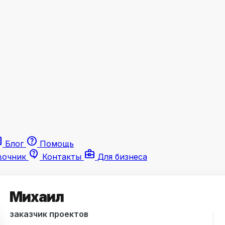
le
help
Блог
Помощь
contact_support
business_center
вочник
Контакты
Для бизнеса
Михаил
заказчик проектов