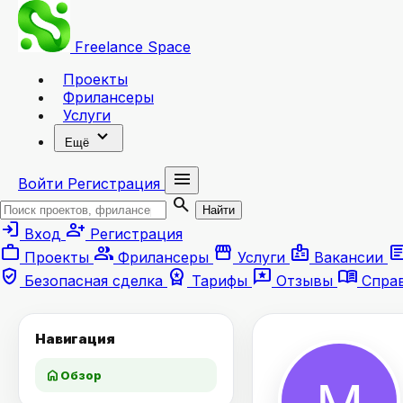
Freelance
Space
Проекты
Фрилансеры
Услуги
expand_more
Ещё
menu
Войти
Регистрация
search
Найти
login
person_add
Вход
Регистрация
work
group
storefront
badge
artic
Проекты
Фрилансеры
Услуги
Вакансии
verified_user
workspace_premium
reviews
menu_book
Безопасная сделка
Тарифы
Отзывы
Спра
Навигация
home
Обзор