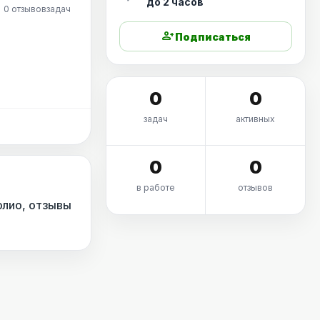
до 2 часов
0 отзывов
задач
person_add
Подписаться
0
0
задач
активных
0
0
в работе
отзывов
олио, отзывы