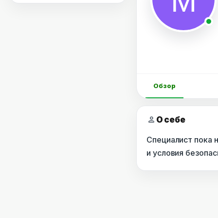
Обзор
person
О себе
Специалист пока 
и условия безопа