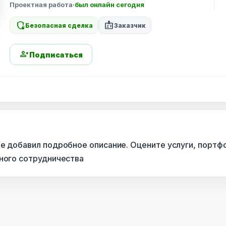
Проектная работа
·
был онлайн сегодня
shield_locked
badge
Безопасная сделка
Заказчик
person_add
Подписаться
не добавил подробное описание. Оцените услуги, портф
сного сотрудничества