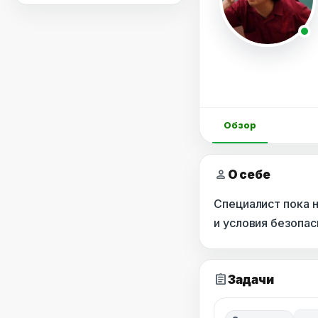
Обзор
person
О себе
Специалист пока 
и условия безопа
assignment
Задачи