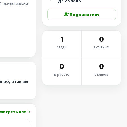
до 2 часов
0 отзывов
задача
person_add
Подписаться
1
0
задач
активных
0
0
в работе
отзывов
олио, отзывы
мотреть все →