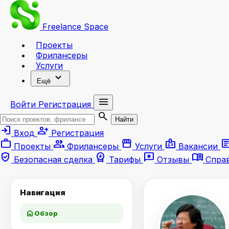
Freelance
Space
Проекты
Фрилансеры
Услуги
expand_more
Ещё
menu
Войти
Регистрация
search
Найти
login
person_add
Вход
Регистрация
work
group
storefront
badge
artic
Проекты
Фрилансеры
Услуги
Вакансии
verified_user
workspace_premium
reviews
menu_book
Безопасная сделка
Тарифы
Отзывы
Спра
Навигация
home
Обзор