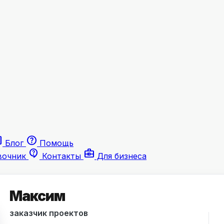
le
help
Блог
Помощь
contact_support
business_center
вочник
Контакты
Для бизнеса
Максим
заказчик проектов