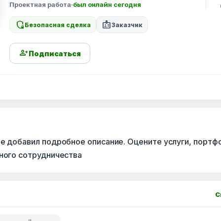
Проектная работа
·
был онлайн сегодня
shield_locked
badge
Безопасная сделка
Заказчик
person_add
Подписаться
не добавил подробное описание. Оцените услуги, портф
сного сотрудничества
С