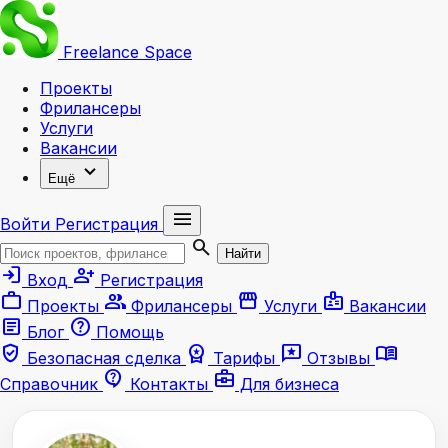
Freelance
Space
Проекты
Фрилансеры
Услуги
Вакансии
expand_more
Ещё
menu
Войти
Регистрация
search
Найти
login
person_add
Вход
Регистрация
work
group
storefront
badge
Проекты
Фрилансеры
Услуги
Вакансии
article
help
Блог
Помощь
verified_user
workspace_premium
reviews
menu_book
Безопасная сделка
Тарифы
Отзывы
contact_support
business_center
Справочник
Контакты
Для бизнеса