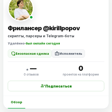
Фрилансер @kirillpopov
скрипты, парсеры и Telegram-боты
Удалённо
·
был онлайн сегодня
shield_locked
badge
Безопасная сделка
Исполнитель
—
0
★
0 отзывов
проектов на платформе
person_add
Подписаться
Обзор