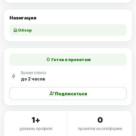
Навигация
home
Обзор
fiber_manual_record
Готов к проектам
Время ответа
bolt
до 2 часов
person_add
Подписаться
1+
0
уровень профиля
проектов на платформе