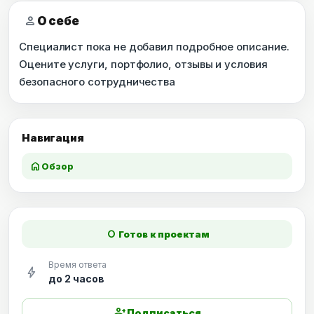
person
О себе
Специалист пока не добавил подробное описание.
Оцените услуги, портфолио, отзывы и условия
безопасного сотрудничества
Навигация
home
Обзор
fiber_manual_record
Готов к проектам
Время ответа
bolt
до 2 часов
person_add
Подписаться