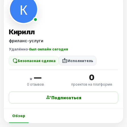
Кирилл
фриланс-услуги
Удалённо
·
был онлайн сегодня
shield_locked
badge
Безопасная сделка
Исполнитель
—
0
★
0 отзывов
проектов на платформе
person_add
Подписаться
Обзор