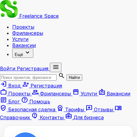
Freelance
Space
Проекты
Фрилансеры
Услуги
Вакансии
expand_more
Ещё
menu
Войти
Регистрация
search
Найти
login
person_add
Вход
Регистрация
work
group
storefront
badge
Проекты
Фрилансеры
Услуги
Вакансии
article
help
Блог
Помощь
verified_user
workspace_premium
reviews
menu_book
Безопасная сделка
Тарифы
Отзывы
contact_support
business_center
Справочник
Контакты
Для бизнеса