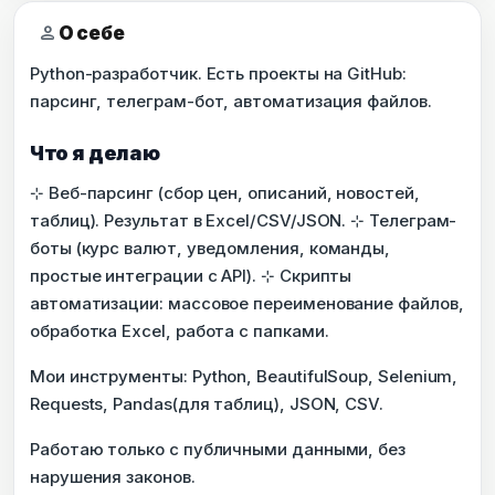
person
О себе
Python-разработчик. Есть проекты на GitHub:
парсинг, телеграм-бот, автоматизация файлов.
Что я делаю
⊹ Веб-парсинг (сбор цен, описаний, новостей,
таблиц). Результат в Excel/CSV/JSON. ⊹ Телеграм-
боты (курс валют, уведомления, команды,
простые интеграции с API). ⊹ Скрипты
автоматизации: массовое переименование файлов,
обработка Excel, работа с папками.
Мои инструменты: Python, BeautifulSoup, Selenium,
Requests, Pandas(для таблиц), JSON, CSV.
Работаю только с публичными данными, без
нарушения законов.