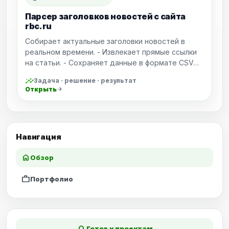
Парсер заголовков новостей с сайта
rbc.ru
Собирает актуальные заголовки новостей в
реальном времени. - Извлекает прямые ссылки
на статьи. - Сохраняет данные в формате CSV…
insights
Задача · решение · результат
Открыть
arrow_forward
Навигация
home
Обзор
work
Портфолио
fiber_manual_record
Готов к проектам