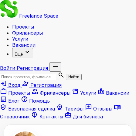
Freelance
Space
Проекты
Фрилансеры
Услуги
Вакансии
expand_more
Ещё
menu
Войти
Регистрация
search
Найти
login
person_add
Вход
Регистрация
work
group
storefront
badge
Проекты
Фрилансеры
Услуги
Вакансии
article
help
Блог
Помощь
verified_user
workspace_premium
reviews
menu_book
Безопасная сделка
Тарифы
Отзывы
contact_support
business_center
Справочник
Контакты
Для бизнеса