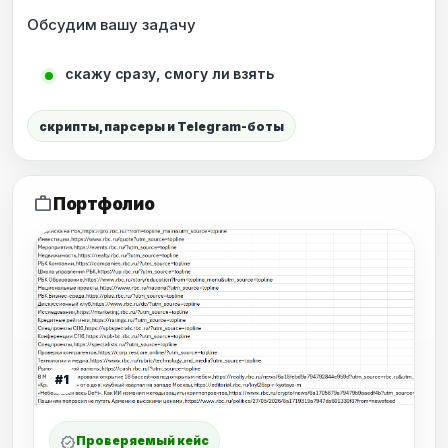
Обсудим вашу задачу
скажу сразу, смогу ли взять
скрипты, парсеры и Telegram-боты
work
Портфолио
#1
Проверяемый кейс
verified