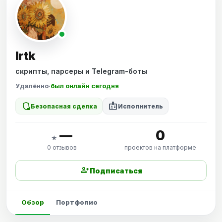
Irtk
скрипты, парсеры и Telegram-боты
Удалённо
·
был онлайн сегодня
shield_locked
badge
Безопасная сделка
Исполнитель
—
0
★
0 отзывов
проектов на платформе
person_add
Подписаться
Обзор
Портфолио