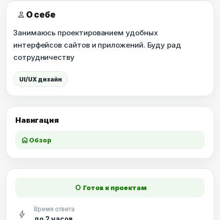
person
О себе
Занимаюсь проектированием удобных
интерфейсов сайтов и приложений. Буду рад
сотрудничеству
UI/UX дизайн
Навигация
home
Обзор
fiber_manual_record
Готов к проектам
Время ответа
bolt
до 2 часов