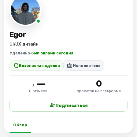
Egor
UI/UX дизайн
Удалённо
·
был онлайн сегодня
shield_locked
badge
Безопасная сделка
Исполнитель
—
0
★
0 отзывов
проектов на платформе
person_add
Подписаться
Обзор