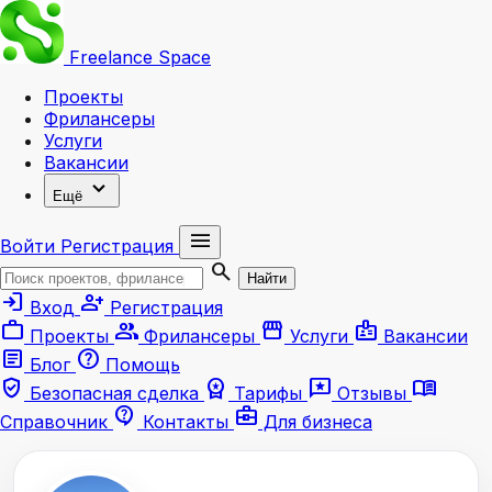
Freelance
Space
Проекты
Фрилансеры
Услуги
Вакансии
expand_more
Ещё
menu
Войти
Регистрация
search
Найти
login
person_add
Вход
Регистрация
work
group
storefront
badge
Проекты
Фрилансеры
Услуги
Вакансии
article
help
Блог
Помощь
verified_user
workspace_premium
reviews
menu_book
Безопасная сделка
Тарифы
Отзывы
contact_support
business_center
Справочник
Контакты
Для бизнеса