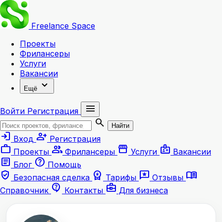
Freelance
Space
Проекты
Фрилансеры
Услуги
Вакансии
expand_more
Ещё
menu
Войти
Регистрация
search
Найти
login
person_add
Вход
Регистрация
work
group
storefront
badge
Проекты
Фрилансеры
Услуги
Вакансии
article
help
Блог
Помощь
verified_user
workspace_premium
reviews
menu_book
Безопасная сделка
Тарифы
Отзывы
contact_support
business_center
Справочник
Контакты
Для бизнеса