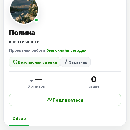
Полина
креативность
Проектная работа
·
был онлайн сегодня
shield_locked
badge
Безопасная сделка
Заказчик
—
0
★
0 отзывов
задач
person_add
Подписаться
Обзор