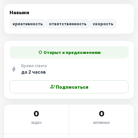
Навыки
креативность
ответственность
скорость
fiber_manual_record
Открыт к предложениям
Время ответа
bolt
до 2 часов
person_add
Подписаться
0
0
задач
активных