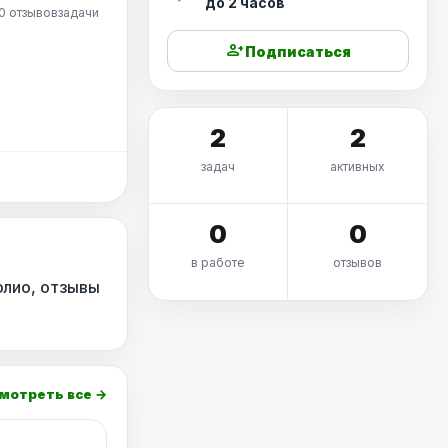
до 2 часов
0 отзывов
задачи
person_add
Подписаться
2
2
задач
активных
0
0
в работе
отзывов
олио, отзывы
мотреть все →