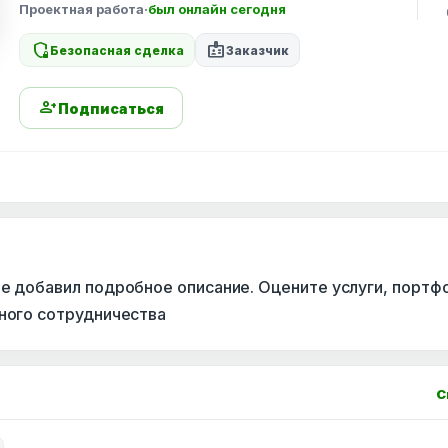
Проектная работа
·
был онлайн сегодня
shield_locked
badge
Безопасная сделка
Заказчик
person_add
Подписаться
не добавил подробное описание. Оцените услуги, портф
сного сотрудничества
С