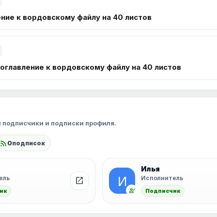
ние к вордовскому файлу на 40 листов
оглавление к вордовскому файлу на 40 листов
 подписчики и подписки профиля.
rss_feed
0
подписок
Илья
ель
Исполнитель
open_in_new
person_check
ик
Подписчик