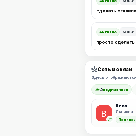
Активна
500 ₽
сделать оглавле
Активна
500 ₽
просто сделать 
hub
Сеть и связи
Здесь отображаются
person_check
2
подписчика
Вова
Исполнит
person_check
Подписч