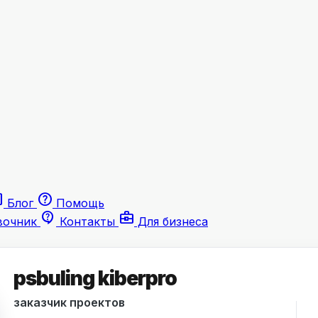
le
help
Блог
Помощь
contact_support
business_center
вочник
Контакты
Для бизнеса
psbuling kiberpro
заказчик проектов