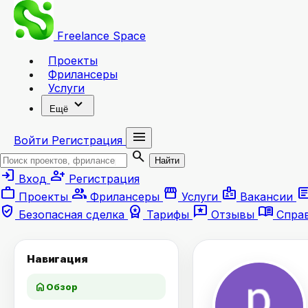
Freelance
Space
Проекты
Фрилансеры
Услуги
expand_more
Ещё
menu
Войти
Регистрация
search
Найти
login
person_add
Вход
Регистрация
work
group
storefront
badge
artic
Проекты
Фрилансеры
Услуги
Вакансии
verified_user
workspace_premium
reviews
menu_book
Безопасная сделка
Тарифы
Отзывы
Спра
Навигация
home
Обзор