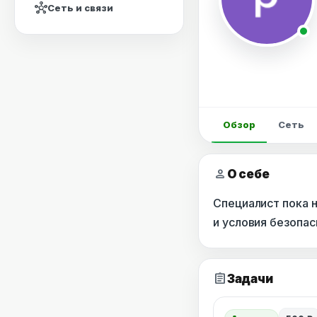
hub
Сеть и связи
Обзор
Сеть
person
О себе
Специалист пока 
и условия безопа
assignment
Задачи