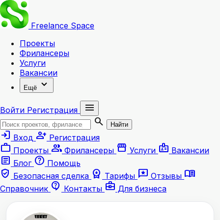
Freelance
Space
Проекты
Фрилансеры
Услуги
Вакансии
expand_more
Ещё
menu
Войти
Регистрация
search
Найти
login
person_add
Вход
Регистрация
work
group
storefront
badge
Проекты
Фрилансеры
Услуги
Вакансии
article
help
Блог
Помощь
verified_user
workspace_premium
reviews
menu_book
Безопасная сделка
Тарифы
Отзывы
contact_support
business_center
Справочник
Контакты
Для бизнеса