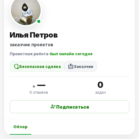
Илья Петров
заказчик проектов
Проектная работа
·
был онлайн сегодня
shield_locked
badge
Безопасная сделка
Заказчик
—
0
★
0 отзывов
задач
person_add
Подписаться
Обзор