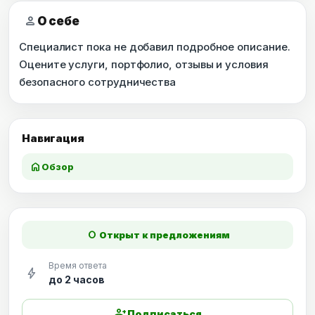
person
О себе
Специалист пока не добавил подробное описание.
Оцените услуги, портфолио, отзывы и условия
безопасного сотрудничества
Навигация
home
Обзор
fiber_manual_record
Открыт к предложениям
Время ответа
bolt
до 2 часов
person_add
Подписаться