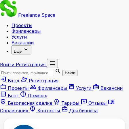
Freelance
Space
Проекты
Фрилансеры
Услуги
Вакансии
expand_more
Ещё
menu
Войти
Регистрация
search
Найти
login
person_add
Вход
Регистрация
work
group
storefront
badge
Проекты
Фрилансеры
Услуги
Вакансии
article
help
Блог
Помощь
verified_user
workspace_premium
reviews
menu_book
Безопасная сделка
Тарифы
Отзывы
contact_support
business_center
Справочник
Контакты
Для бизнеса