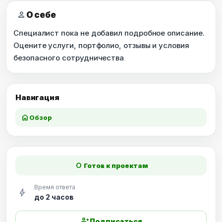
person
О себе
Специалист пока не добавил подробное описание.
Оцените услуги, портфолио, отзывы и условия
безопасного сотрудничества
Навигация
home
Обзор
fiber_manual_record
Готов к проектам
Время ответа
bolt
до 2 часов
person_add
Подписаться