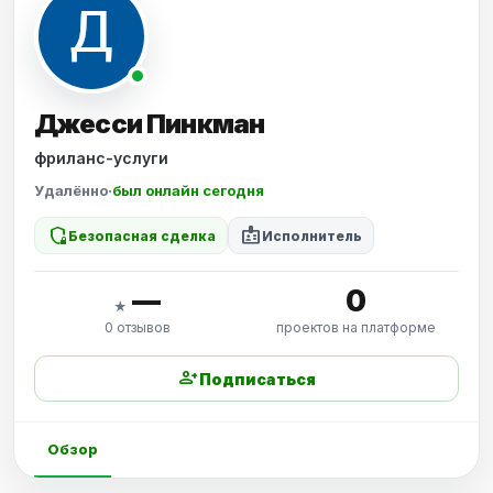
Джесси Пинкман
фриланс-услуги
Удалённо
·
был онлайн сегодня
shield_locked
badge
Безопасная сделка
Исполнитель
—
0
★
0 отзывов
проектов на платформе
person_add
Подписаться
Обзор