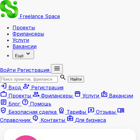
Freelance
Space
Проекты
Фрилансеры
Услуги
Вакансии
expand_more
Ещё
menu
Войти
Регистрация
search
Найти
login
person_add
Вход
Регистрация
work
group
storefront
badge
Проекты
Фрилансеры
Услуги
Вакансии
article
help
Блог
Помощь
verified_user
workspace_premium
reviews
menu_book
Безопасная сделка
Тарифы
Отзывы
contact_support
business_center
Справочник
Контакты
Для бизнеса