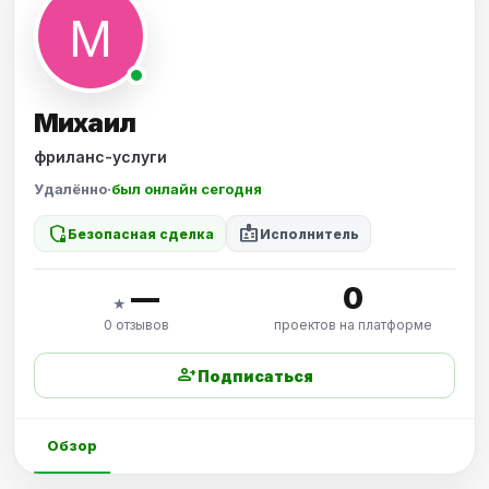
Михаил
фриланс-услуги
Удалённо
·
был онлайн сегодня
shield_locked
badge
Безопасная сделка
Исполнитель
—
0
★
0 отзывов
проектов на платформе
person_add
Подписаться
Обзор