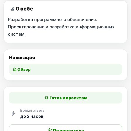
person
О себе
Разработка программного обеспечения.
Проектирование и разработка информационных
систем
Навигация
home
Обзор
fiber_manual_record
Готов к проектам
Время ответа
bolt
до 2 часов
person_add
Подписаться