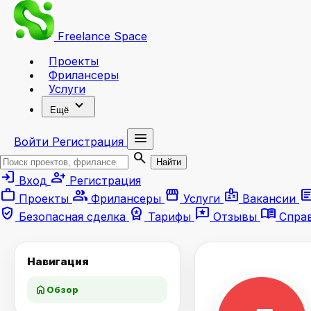
Freelance
Space
Проекты
Фрилансеры
Услуги
expand_more
Ещё
menu
Войти
Регистрация
search
Найти
login
person_add
Вход
Регистрация
work
group
storefront
badge
artic
Проекты
Фрилансеры
Услуги
Вакансии
verified_user
workspace_premium
reviews
menu_book
Безопасная сделка
Тарифы
Отзывы
Спра
Навигация
home
Обзор