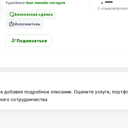
—
Удалённо
·
был онлайн сегодня
★
0 отзывов
проект
shield_locked
Безопасная сделка
badge
Исполнитель
person_add
Подписаться
не добавил подробное описание. Оцените услуги, портф
сного сотрудничества