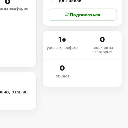
0
до 2 часов
ов на платформе
person_add
Подписаться
1+
0
уровень профиля
проектов на
платформе
0
отзывов
олио, отзывы