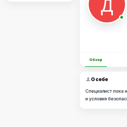
Обзор
person
О себе
Специалист пока 
и условия безопа