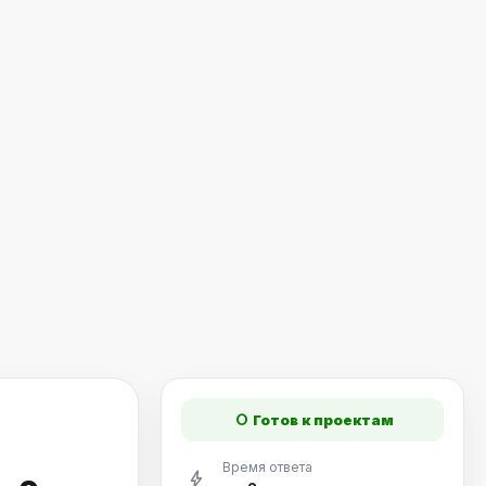
fiber_manual_record
Готов к проектам
Время ответа
bolt