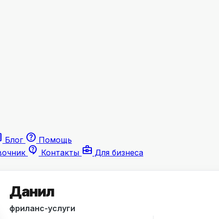
le
help
Блог
Помощь
contact_support
business_center
вочник
Контакты
Для бизнеса
Данил
фриланс-услуги