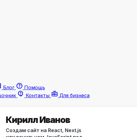
le
help
Блог
Помощь
contact_support
business_center
вочник
Контакты
Для бизнеса
Кирилл Иванов
Создам сайт на React, Next.js