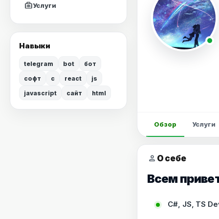
business_center
Услуги
Навыки
telegram
bot
бот
софт
c
react
js
javascript
сайт
html
Обзор
Услуги
person
О себе
Всем привет
C#, JS, TS De