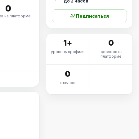
до 2 часов
0
person_add
Подписаться
ов на платформе
1+
0
уровень профиля
проектов на
платформе
0
отзывов