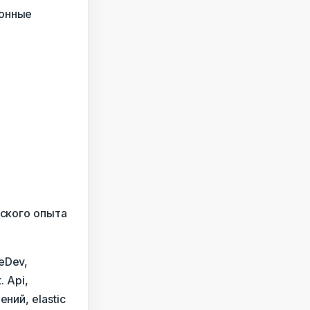
ионные
еского опыта
eDev,
. Api,
ний, elastic