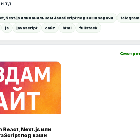
 и тд
t, Next.js или ванильном JavaScript под ваши задачи
telegram
js
javascript
сайт
html
fullstack
Смотрет
 React, Next.js или
aScript под ваши