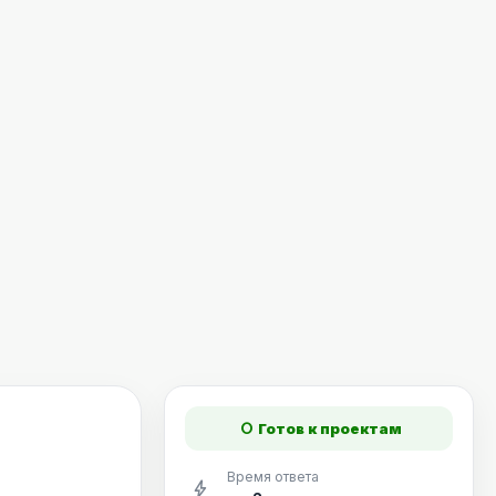
fiber_manual_record
Готов к проектам
Время ответа
bolt