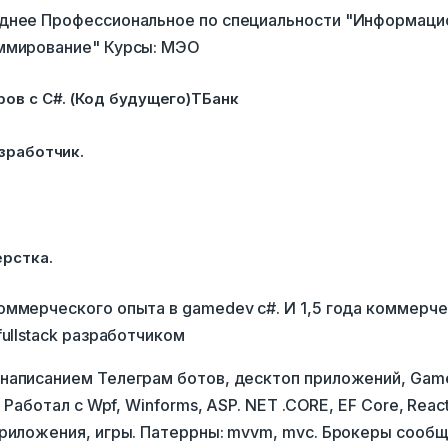
днее Профессиональное по специальности "Информац
ммирование" Курсы: МЭО
ов с C#. (Код будущего)ТБанк
зработчик.
ерстка.
оммерческого опыта в gamedev c#. И 1,5 года коммерч
fullstack разработчиком
написанием Телеграм ботов, десктоп приложений, Gam
. Работал с Wpf, Winforms, ASP. NET .CORE, EF Core, React
риложения, игры. Патеррны: mvvm, mvc. Брокеры сообще