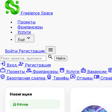
Freelance
Space
Проекты
Фрилансеры
Услуги
expand_more
Ещё
menu
Войти
Регистрация
search
Найти
login
person_add
Вход
Регистрация
work
group
storefront
badge
artic
Проекты
Фрилансеры
Услуги
Вакансии
verified_user
workspace_premium
reviews
menu_book
Безопасная сделка
Тарифы
Отзывы
Спра
Навигация
home
Обзор