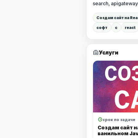
search, apigateway
Создам сайт на Reac
софт
c
react
business_center
Услуги
schedule
срок по задаче
Создам сайт на
ванильном Jav