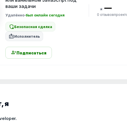
или ванильном JavaScript под
ваши задачи
—
★
0 отзывов
проект
Удалённо
·
был онлайн сегодня
shield_locked
Безопасная сделка
badge
Исполнитель
person_add
Подписаться
, я
veloper.