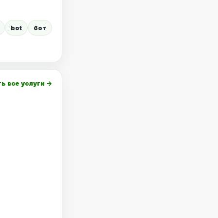
bot
бот
ь все услуги →