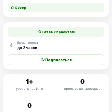
home
Обзор
fiber_manual_record
Готов к проектам
Время ответа
bolt
до 2 часов
person_add
Подписаться
1+
0
уровень профиля
проектов на платформе
0