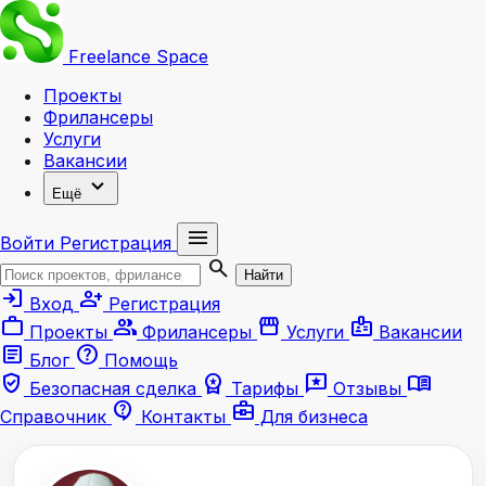
Freelance
Space
Проекты
Фрилансеры
Услуги
Вакансии
expand_more
Ещё
menu
Войти
Регистрация
search
Найти
login
person_add
Вход
Регистрация
work
group
storefront
badge
Проекты
Фрилансеры
Услуги
Вакансии
article
help
Блог
Помощь
verified_user
workspace_premium
reviews
menu_book
Безопасная сделка
Тарифы
Отзывы
contact_support
business_center
Справочник
Контакты
Для бизнеса