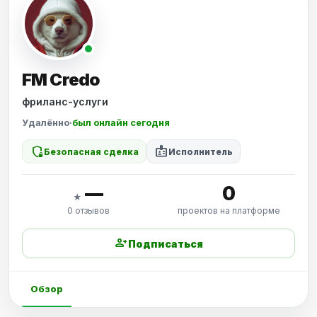
FM Credo
фриланс-услуги
Удалённо
·
был онлайн сегодня
shield_locked
badge
Безопасная сделка
Исполнитель
—
0
★
0 отзывов
проектов на платформе
person_add
Подписаться
Обзор