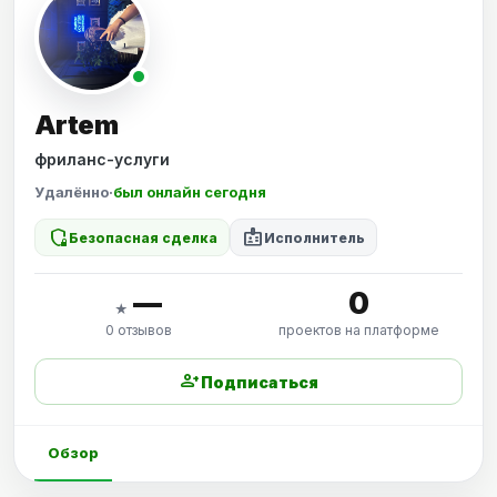
Artem
фриланс-услуги
Удалённо
·
был онлайн сегодня
shield_locked
badge
Безопасная сделка
Исполнитель
—
0
★
0 отзывов
проектов на платформе
person_add
Подписаться
Обзор