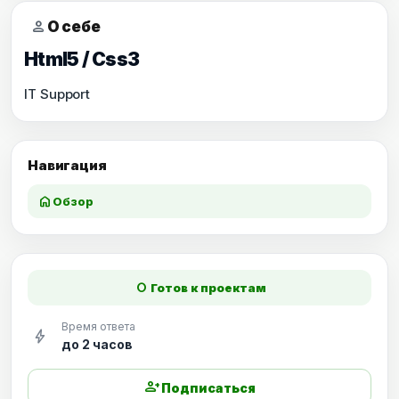
person
О себе
Html5 / Css3
IT Support
Навигация
home
Обзор
fiber_manual_record
Готов к проектам
Время ответа
bolt
до 2 часов
person_add
Подписаться