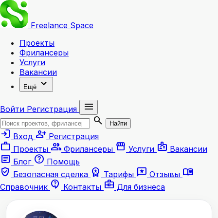
Freelance
Space
Проекты
Фрилансеры
Услуги
Вакансии
expand_more
Ещё
menu
Войти
Регистрация
search
Найти
login
person_add
Вход
Регистрация
work
group
storefront
badge
Проекты
Фрилансеры
Услуги
Вакансии
article
help
Блог
Помощь
verified_user
workspace_premium
reviews
menu_book
Безопасная сделка
Тарифы
Отзывы
contact_support
business_center
Справочник
Контакты
Для бизнеса