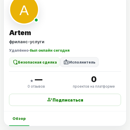
Artem
фриланс-услуги
Удалённо
·
был онлайн сегодня
shield_locked
badge
Безопасная сделка
Исполнитель
—
0
★
0 отзывов
проектов на платформе
person_add
Подписаться
Обзор