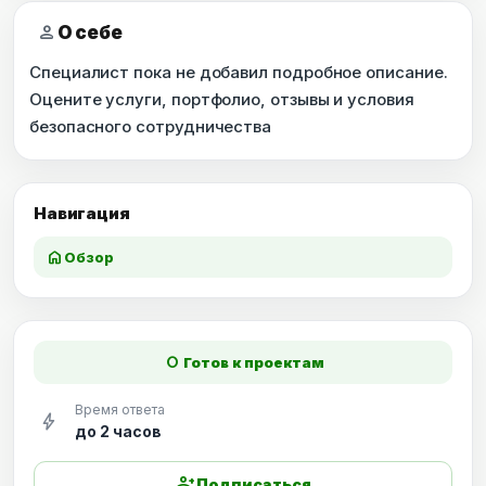
person
О себе
Специалист пока не добавил подробное описание.
Оцените услуги, портфолио, отзывы и условия
безопасного сотрудничества
Навигация
home
Обзор
fiber_manual_record
Готов к проектам
Время ответа
bolt
до 2 часов
person_add
Подписаться