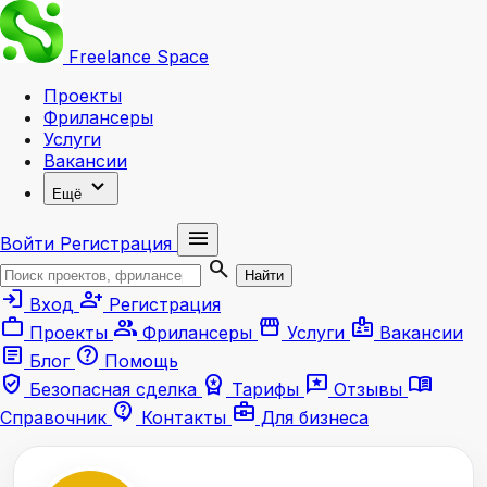
Freelance
Space
Проекты
Фрилансеры
Услуги
Вакансии
expand_more
Ещё
menu
Войти
Регистрация
search
Найти
login
person_add
Вход
Регистрация
work
group
storefront
badge
Проекты
Фрилансеры
Услуги
Вакансии
article
help
Блог
Помощь
verified_user
workspace_premium
reviews
menu_book
Безопасная сделка
Тарифы
Отзывы
contact_support
business_center
Справочник
Контакты
Для бизнеса