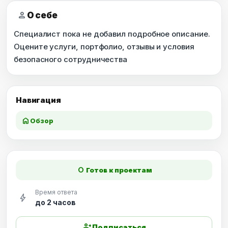
person
О себе
Специалист пока не добавил подробное описание.
Оцените услуги, портфолио, отзывы и условия
безопасного сотрудничества
Навигация
home
Обзор
fiber_manual_record
Готов к проектам
Время ответа
bolt
до 2 часов
person_add
Подписаться