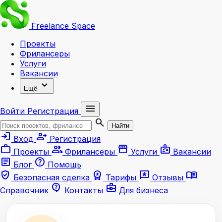
Freelance
Space
Проекты
Фрилансеры
Услуги
Вакансии
expand_more
Ещё
menu
Войти
Регистрация
search
Найти
login
person_add
Вход
Регистрация
work
group
storefront
badge
Проекты
Фрилансеры
Услуги
Вакансии
article
help
Блог
Помощь
verified_user
workspace_premium
reviews
menu_book
Безопасная сделка
Тарифы
Отзывы
contact_support
business_center
Справочник
Контакты
Для бизнеса