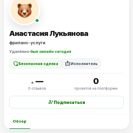
Анастасия Лукьянова
фриланс-услуги
Удалённо
·
был онлайн сегодня
shield_locked
badge
Безопасная сделка
Исполнитель
—
0
★
0 отзывов
проектов на платформе
person_add
Подписаться
Обзор