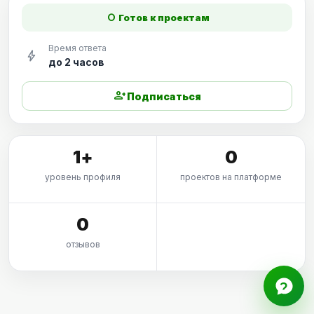
fiber_manual_record
Готов к проектам
Время ответа
bolt
до 2 часов
person_add
Подписаться
1+
0
уровень профиля
проектов на платформе
0
отзывов