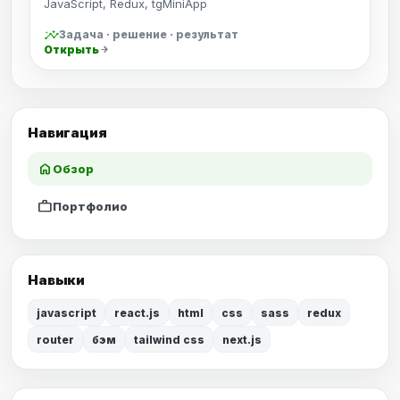
JavaScript, Redux, tgMiniApp
insights
Задача · решение · результат
Открыть
arrow_forward
Навигация
home
Обзор
work
Портфолио
Навыки
javascript
react.js
html
css
sass
redux
router
бэм
tailwind css
next.js