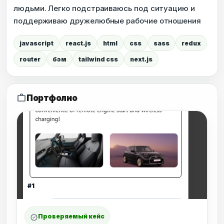
людьми. Легко подстраиваюсь под ситуацию и
поддерживаю дружелюбные рабочие отношения
javascript
react.js
html
css
sass
redux
router
бэм
tailwind css
next.js
work
Портфолио
#1
Проверяемый кейс
verified