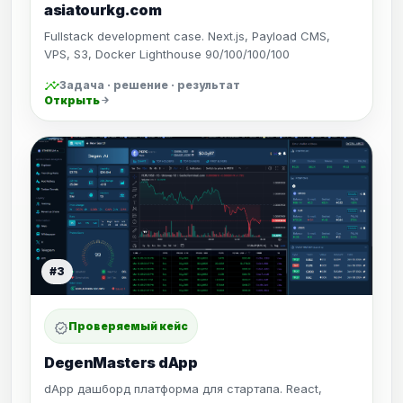
asiatourkg.com
Fullstack development case. Next.js, Payload CMS,
VPS, S3, Docker Lighthouse 90/100/100/100
insights
Задача · решение · результат
Открыть
arrow_forward
#3
Проверяемый кейс
verified
DegenMasters dApp
dApp дашборд платформа для стартапа. React,