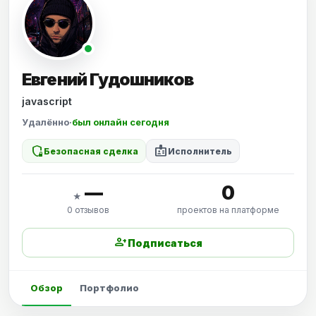
Евгений Гудошников
javascript
Удалённо
·
был онлайн сегодня
shield_locked
badge
Безопасная сделка
Исполнитель
—
0
★
0 отзывов
проектов на платформе
person_add
Подписаться
Обзор
Портфолио