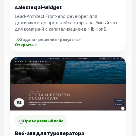
salesteq ai-widget
Lead-Architect Front-end developer для
дожившего до прод-кейса стартапа. Умный чат
для компаний с капитализацией в ~1billion$…
insights
Задача · решение · результат
Открыть
arrow_forward
#2
Проверяемый кейс
verified
Веб-апп для туроператора