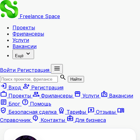
Freelance
Space
Проекты
Фрилансеры
Услуги
Вакансии
expand_more
Ещё
menu
Войти
Регистрация
search
Найти
login
person_add
Вход
Регистрация
work
group
storefront
badge
Проекты
Фрилансеры
Услуги
Вакансии
article
help
Блог
Помощь
verified_user
workspace_premium
reviews
menu_book
Безопасная сделка
Тарифы
Отзывы
contact_support
business_center
Справочник
Контакты
Для бизнеса