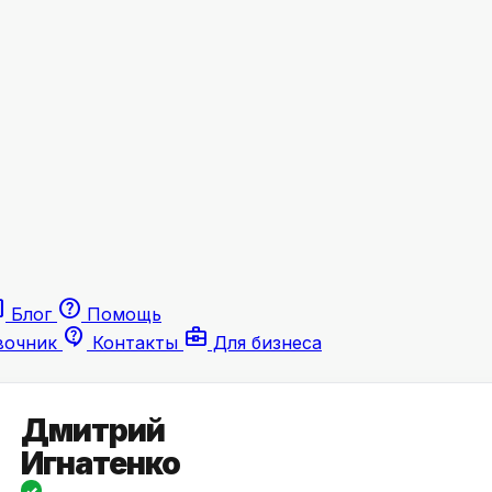
le
help
Блог
Помощь
contact_support
business_center
вочник
Контакты
Для бизнеса
Дмитрий
Игнатенко
✓