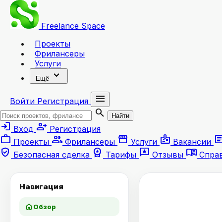
Freelance
Space
Проекты
Фрилансеры
Услуги
expand_more
Ещё
menu
Войти
Регистрация
search
Найти
login
person_add
Вход
Регистрация
work
group
storefront
badge
artic
Проекты
Фрилансеры
Услуги
Вакансии
verified_user
workspace_premium
reviews
menu_book
Безопасная сделка
Тарифы
Отзывы
Спра
Навигация
home
Обзор