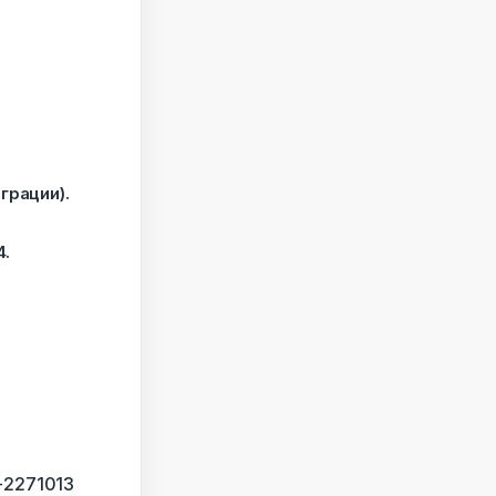
грации).
4.
5-2271013