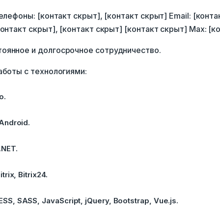
елефоны: [контакт скрыт], [контакт скрыт] Email: [конта
контакт скрыт], [контакт скрыт] [контакт скрыт] Max: [к
оянное и долгосрочное сотрудничество.
аботы с технологиями:
o.
 Android.
.NET.
trix, Bitrix24.
SS, SASS, JavaScript, jQuery, Bootstrap, Vue.js.