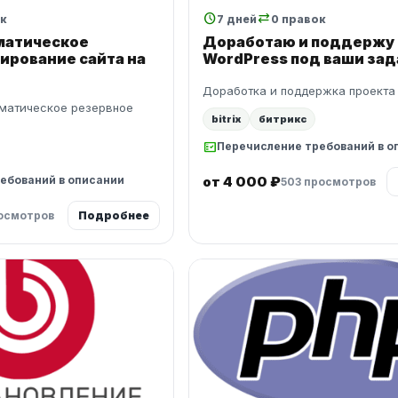
schedule
sync_alt
ок
7 дней
0 правок
матическое
Доработаю и поддержу 
ирование сайта на
WordPress под ваши зад
Доработка и поддержка проекта 
томатическое резервное
bitrix
битрикс
fact_check
Перечисление требований в о
ебований в описании
от 4 000 ₽
503 просмотров
росмотров
Подробнее