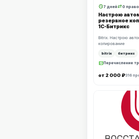
schedule
sync_alt
7 дней
0 прав
Настрою авто
резервное коп
1С-Битрикс
Bitrix. Настрою ав
копирование
bitrix
битрикс
fact_check
Перечисление тр
от 2 000 ₽
316 п