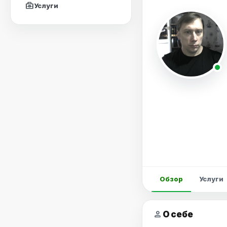
business_center
Услуги
Обзор
Услуги
person
О себе