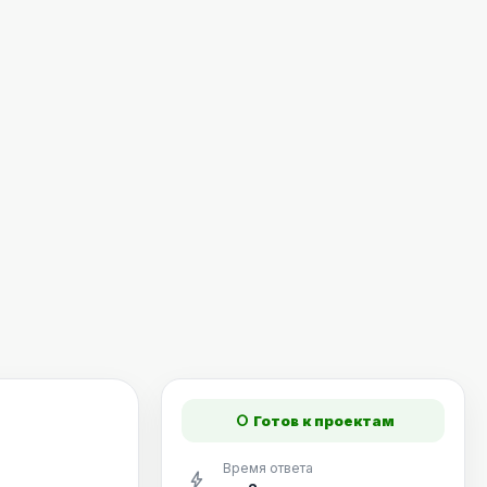
fiber_manual_record
Готов к проектам
Время ответа
bolt