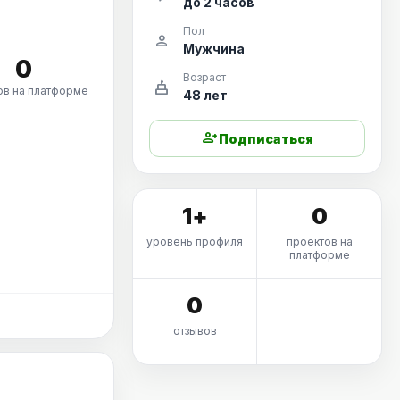
до 2 часов
Пол
person
Мужчина
0
Возраст
cake
ов на платформе
48 лет
person_add
Подписаться
1+
0
уровень профиля
проектов на
платформе
0
отзывов