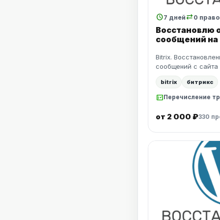
schedule
sync_alt
7 дней
0 прав
Восстановлю 
сообщений на 
Bitrix. Восстановле
сообщений с сайта
bitrix
битрикс
fact_check
Перечисление тр
от 2 000 ₽
330 п