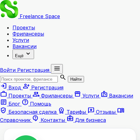
Freelance
Space
Проекты
Фрилансеры
Услуги
Вакансии
expand_more
Ещё
menu
Войти
Регистрация
search
Найти
login
person_add
Вход
Регистрация
work
group
storefront
badge
Проекты
Фрилансеры
Услуги
Вакансии
article
help
Блог
Помощь
verified_user
workspace_premium
reviews
menu_book
Безопасная сделка
Тарифы
Отзывы
contact_support
business_center
Справочник
Контакты
Для бизнеса