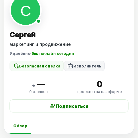
Сергей
маркетинг и продвижение
Удалённо
·
был онлайн сегодня
shield_locked
badge
Безопасная сделка
Исполнитель
—
0
★
0 отзывов
проектов на платформе
person_add
Подписаться
Обзор