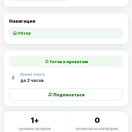
Навигация
home
Обзор
fiber_manual_record
Готов к проектам
Время ответа
bolt
до 2 часов
person_add
Подписаться
1+
0
уровень профиля
проектов на платформе