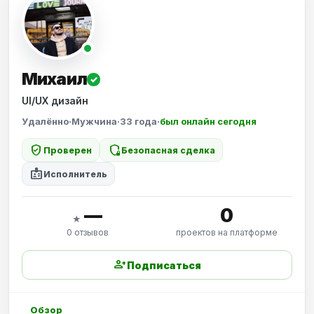
Михаил
✓
UI/UX дизайн
Удалённо
·
Мужчина
·
33 года
·
был онлайн сегодня
verified_user
shield_locked
Проверен
Безопасная сделка
badge
Исполнитель
—
0
★
0 отзывов
проектов на платформе
person_add
Подписаться
Обзор