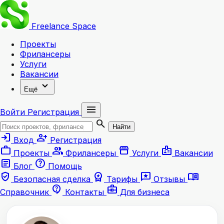
Freelance
Space
Проекты
Фрилансеры
Услуги
Вакансии
expand_more
Ещё
menu
Войти
Регистрация
search
Найти
login
person_add
Вход
Регистрация
work
group
storefront
badge
Проекты
Фрилансеры
Услуги
Вакансии
article
help
Блог
Помощь
verified_user
workspace_premium
reviews
menu_book
Безопасная сделка
Тарифы
Отзывы
contact_support
business_center
Справочник
Контакты
Для бизнеса