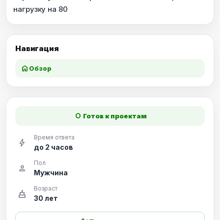
нагрузку на 80
Навигация
home
Обзор
fiber_manual_record
Готов к проектам
Время ответа
bolt
до 2 часов
Пол
person
Мужчина
Возраст
cake
30 лет