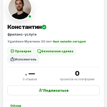
Константин
✓
фриланс-услуги
Удалённо
·
Мужчина
·
30 лет
·
был онлайн сегодня
verified_user
shield_locked
Проверен
Безопасная сделка
badge
Исполнитель
—
0
★
0 отзывов
проектов на платформе
person_add
Подписаться
Обзор