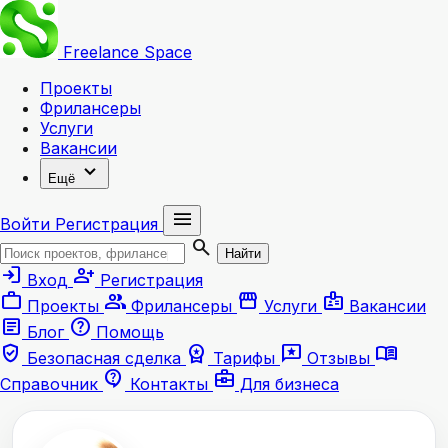
Freelance
Space
Проекты
Фрилансеры
Услуги
Вакансии
expand_more
Ещё
menu
Войти
Регистрация
search
Найти
login
person_add
Вход
Регистрация
work
group
storefront
badge
Проекты
Фрилансеры
Услуги
Вакансии
article
help
Блог
Помощь
verified_user
workspace_premium
reviews
menu_book
Безопасная сделка
Тарифы
Отзывы
contact_support
business_center
Справочник
Контакты
Для бизнеса