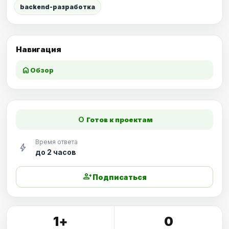
backend-разработка
Навигация
home
Обзор
fiber_manual_record
Готов к проектам
Время ответа
bolt
до 2 часов
person_add
Подписаться
1+
0