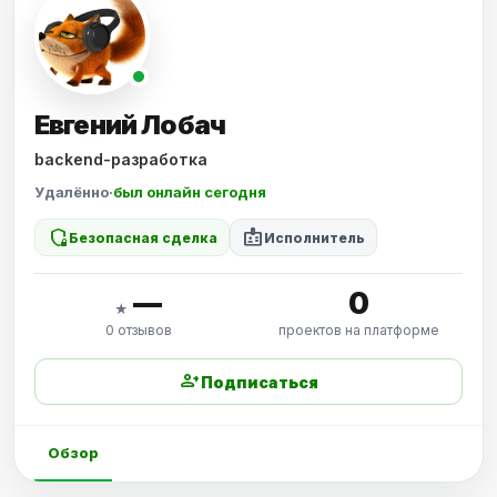
Евгений Лобач
backend-разработка
Удалённо
·
был онлайн сегодня
shield_locked
badge
Безопасная сделка
Исполнитель
—
0
★
0 отзывов
проектов на платформе
person_add
Подписаться
Обзор