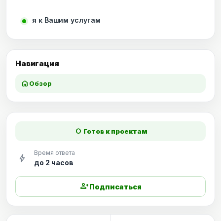
я к Вашим услугам
Навигация
home
Обзор
fiber_manual_record
Готов к проектам
Время ответа
bolt
до 2 часов
person_add
Подписаться