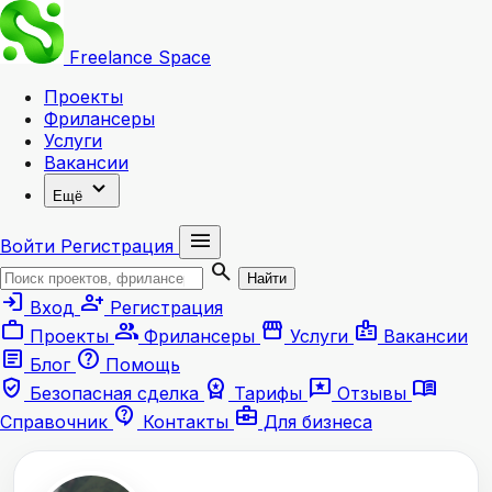
Freelance
Space
Проекты
Фрилансеры
Услуги
Вакансии
expand_more
Ещё
menu
Войти
Регистрация
search
Найти
login
person_add
Вход
Регистрация
work
group
storefront
badge
Проекты
Фрилансеры
Услуги
Вакансии
article
help
Блог
Помощь
verified_user
workspace_premium
reviews
menu_book
Безопасная сделка
Тарифы
Отзывы
contact_support
business_center
Справочник
Контакты
Для бизнеса