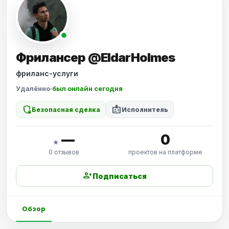
Фрилансер @EldarHolmes
фриланс-услуги
Удалённо
·
был онлайн сегодня
shield_locked
badge
Безопасная сделка
Исполнитель
—
0
★
0 отзывов
проектов на платформе
person_add
Подписаться
Обзор