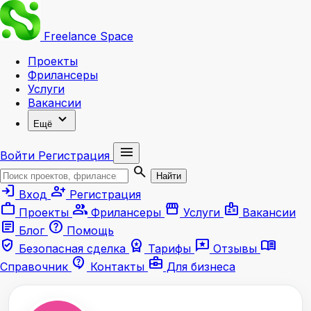
Freelance
Space
Проекты
Фрилансеры
Услуги
Вакансии
expand_more
Ещё
menu
Войти
Регистрация
search
Найти
login
person_add
Вход
Регистрация
work
group
storefront
badge
Проекты
Фрилансеры
Услуги
Вакансии
article
help
Блог
Помощь
verified_user
workspace_premium
reviews
menu_book
Безопасная сделка
Тарифы
Отзывы
contact_support
business_center
Справочник
Контакты
Для бизнеса