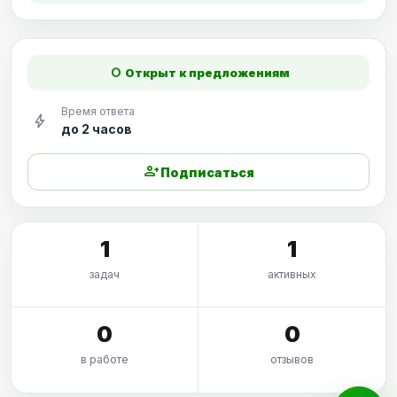
fiber_manual_record
Открыт к предложениям
Время ответа
bolt
до 2 часов
person_add
Подписаться
1
1
задач
активных
0
0
в работе
отзывов