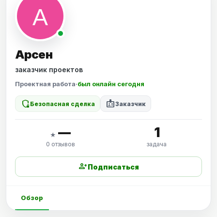
Арсен
заказчик проектов
Проектная работа
·
был онлайн сегодня
shield_locked
badge
Безопасная сделка
Заказчик
—
1
★
0 отзывов
задача
person_add
Подписаться
Обзор