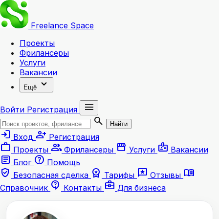
Freelance
Space
Проекты
Фрилансеры
Услуги
Вакансии
expand_more
Ещё
menu
Войти
Регистрация
search
Найти
login
person_add
Вход
Регистрация
work
group
storefront
badge
Проекты
Фрилансеры
Услуги
Вакансии
article
help
Блог
Помощь
verified_user
workspace_premium
reviews
menu_book
Безопасная сделка
Тарифы
Отзывы
contact_support
business_center
Справочник
Контакты
Для бизнеса