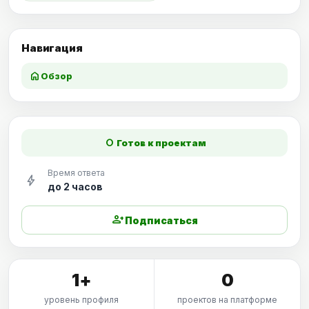
Навигация
home
Обзор
fiber_manual_record
Готов к проектам
Время ответа
bolt
до 2 часов
person_add
Подписаться
1+
0
уровень профиля
проектов на платформе