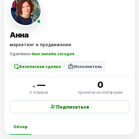
Анна
маркетинг и продвижение
Удалённо
·
был онлайн сегодня
shield_locked
badge
Безопасная сделка
Исполнитель
—
0
★
0 отзывов
проектов на платформе
person_add
Подписаться
Обзор