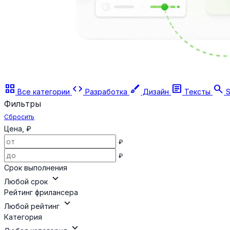
grid_view
code
brush
article
search
Все категории
Разработка
Дизайн
Тексты
S
Фильтры
Сбросить
Цена, ₽
₽
₽
Срок выполнения
expand_more
Любой срок
Рейтинг фрилансера
expand_more
Любой рейтинг
Категория
expand_more