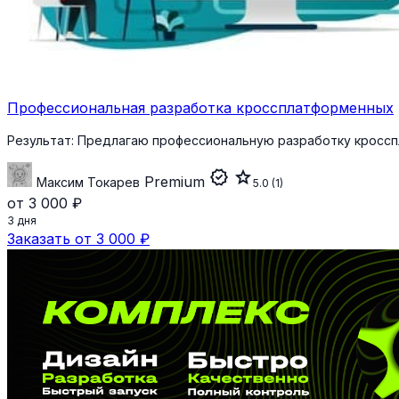
Профессиональная разработка кроссплатформенных
Результат:
Предлагаю профессиональную разработку кросспл
verified
star
Premium
Максим Токарев
5.0
(1)
от 3 000 ₽
3 дня
Заказать от 3 000 ₽