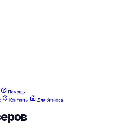
help
г
Помощь
contact_support
business_center
к
Контакты
Для бизнеса
серов