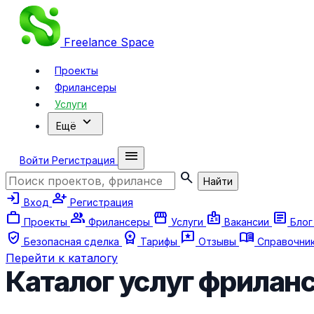
Freelance
Space
Проекты
Фрилансеры
Услуги
expand_more
Ещё
menu
Войти
Регистрация
search
Найти
login
person_add
Вход
Регистрация
work
group
storefront
badge
article
Проекты
Фрилансеры
Услуги
Вакансии
Бло
verified_user
workspace_premium
reviews
menu_book
Безопасная сделка
Тарифы
Отзывы
Справочни
Перейти к каталогу
Каталог услуг фрилан