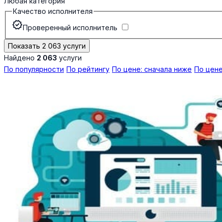
Любая категория
Качество исполнителя
verified
Проверенный исполнитель
Показать 2 063 услуги
Найдено
2 063
услуги
По популярности
По рейтингу
По цене: сначала ниже
По цене