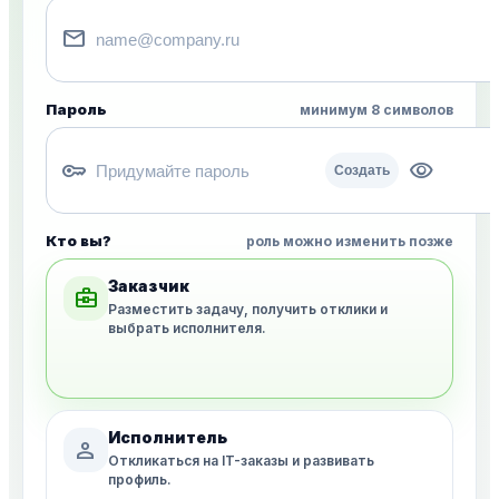
mail
Пароль
минимум 8 символов
key
visibility
Создать
Кто вы?
роль можно изменить позже
Заказчик
business_center
Разместить задачу, получить отклики и
выбрать исполнителя.
Исполнитель
person
Откликаться на IT-заказы и развивать
профиль.