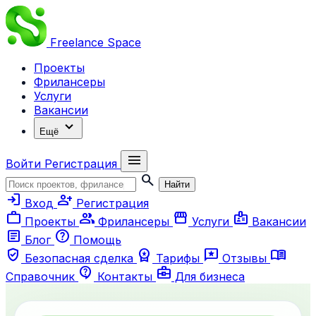
Freelance
Space
Проекты
Фрилансеры
Услуги
Вакансии
expand_more
Ещё
menu
Войти
Регистрация
search
Найти
login
person_add
Вход
Регистрация
work
group
storefront
badge
Проекты
Фрилансеры
Услуги
Вакансии
article
help
Блог
Помощь
verified_user
workspace_premium
reviews
menu_book
Безопасная сделка
Тарифы
Отзывы
contact_support
business_center
Справочник
Контакты
Для бизнеса