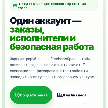
IT-подрядчики для бизнеса и проектных
business_center
задач
Один аккаунт —
заказы,
исполнители и
безопасная работа
Зарегистрируйтесь на FreelanceSpace, чтобы
размещать задачи, получать отклики от IT-
специалистов, фиксировать этапы работы и
проводить оплату в понятном рабочем контуре.
add_circle
corporate_fare
Создать заказ
Для бизнеса