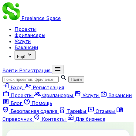
Freelance
Space
Проекты
Фрилансеры
Услуги
Вакансии
expand_more
Ещё
menu
Войти
Регистрация
search
Найти
login
person_add
Вход
Регистрация
work
group
storefront
badge
Проекты
Фрилансеры
Услуги
Вакансии
article
help
Блог
Помощь
verified_user
workspace_premium
reviews
menu_book
Безопасная сделка
Тарифы
Отзывы
contact_support
business_center
Справочник
Контакты
Для бизнеса