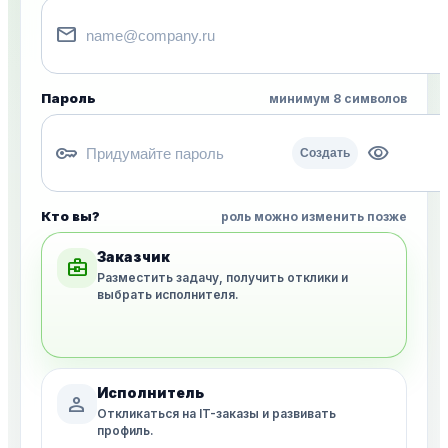
mail
Пароль
минимум 8 символов
key
visibility
Создать
Кто вы?
роль можно изменить позже
Заказчик
business_center
Разместить задачу, получить отклики и
выбрать исполнителя.
Исполнитель
person
Откликаться на IT-заказы и развивать
профиль.