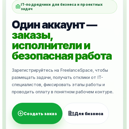
IT-подрядчики для бизнеса и проектных
business_center
задач
Один аккаунт —
заказы,
исполнители и
безопасная работа
Зарегистрируйтесь на FreelanceSpace, чтобы
размещать задачи, получать отклики от IT-
специалистов, фиксировать этапы работы и
проводить оплату в понятном рабочем контуре.
add_circle
corporate_fare
Создать заказ
Для бизнеса