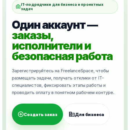
IT-подрядчики для бизнеса и проектных
business_center
задач
Один аккаунт —
заказы,
исполнители и
безопасная работа
Зарегистрируйтесь на FreelanceSpace, чтобы
размещать задачи, получать отклики от IT-
специалистов, фиксировать этапы работы и
проводить оплату в понятном рабочем контуре.
add_circle
corporate_fare
Создать заказ
Для бизнеса