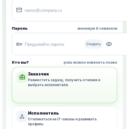
mail
Пароль
минимум 8 символов
key
visibility
Создать
Кто вы?
роль можно изменить позже
Заказчик
business_center
Разместить задачу, получить отклики и
выбрать исполнителя.
Исполнитель
person
Откликаться на IT-заказы и развивать
профиль.