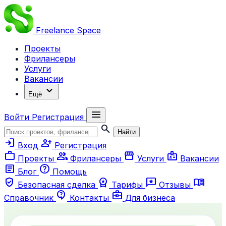
Freelance
Space
Проекты
Фрилансеры
Услуги
Вакансии
expand_more
Ещё
menu
Войти
Регистрация
search
Найти
login
person_add
Вход
Регистрация
work
group
storefront
badge
Проекты
Фрилансеры
Услуги
Вакансии
article
help
Блог
Помощь
verified_user
workspace_premium
reviews
menu_book
Безопасная сделка
Тарифы
Отзывы
contact_support
business_center
Справочник
Контакты
Для бизнеса